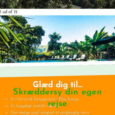
1
ud af 12
Glæd dig til...
Skræddersy din egen
En fantastisk beliggenhed i Ellas bjerge
rejse
Et hyggeligt lyseblåt værelse
Den dejlige pool omgivet af jungleagtig natur