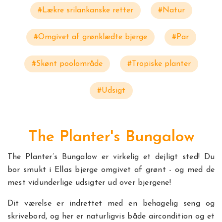
#Lækre srilankanske retter
#Natur
#Omgivet af grønklædte bjerge
#Par
#Skønt poolområde
#Tropiske planter
#Udsigt
The Planter's Bungalow
The Planter’s Bungalow er virkelig et dejligt sted! Du
bor smukt i Ellas bjerge omgivet af grønt - og med de
mest vidunderlige udsigter ud over bjergene!
Dit værelse er indrettet med en behagelig seng og
skrivebord, og her er naturligvis både aircondition og et