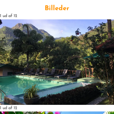
Billeder
1
ud af 12
1
ud af 12