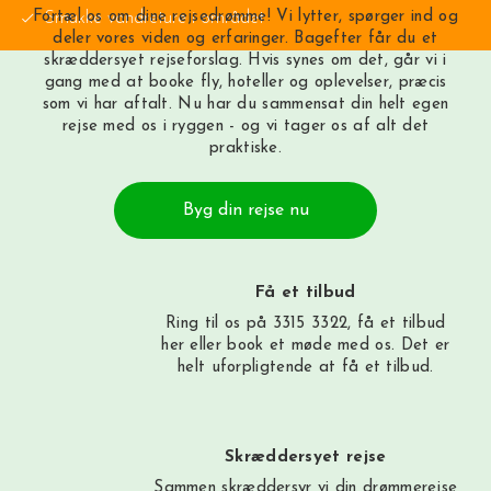
Fortæl os om dine rejsedrømme! Vi lytter, spørger ind og
Smukke vandreture i området
deler vores viden og erfaringer. Bagefter får du et
skræddersyet rejseforslag. Hvis synes om det, går vi i
gang med at booke fly, hoteller og oplevelser, præcis
som vi har aftalt. Nu har du sammensat din helt egen
rejse med os i ryggen - og vi tager os af alt det
praktiske.
Byg din rejse nu
Få et tilbud
Ring til os på 3315 3322, få et tilbud
her
eller book et møde med os. Det er
helt uforpligtende at få et tilbud.
Skræddersyet rejse
Sammen skræddersyr vi din drømmerejse