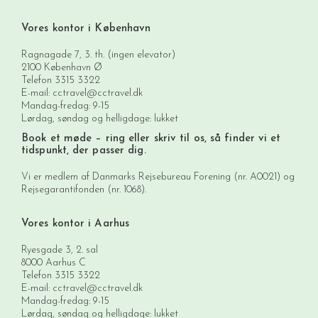
Vores kontor i København
Ragnagade 7, 3. th. (ingen elevator)
2100 København Ø
Telefon
3315 3322
E-mail:
cctravel@cctravel.dk
Mandag-fredag: 9-15
Lørdag, søndag og helligdage: lukket
Book et møde
– ring eller skriv til os, så finder vi et
tidspunkt, der passer dig.
Vi er medlem af Danmarks Rejsebureau Forening (nr. A0021) og
Rejsegarantifonden (nr. 1068).
Vores kontor i Aarhus
Ryesgade 3, 2. sal
8000 Aarhus C
Telefon
3315 3322
E-mail:
cctravel@cctravel.dk
Mandag-fredag: 9-15
Lørdag, søndag og helligdage: lukket