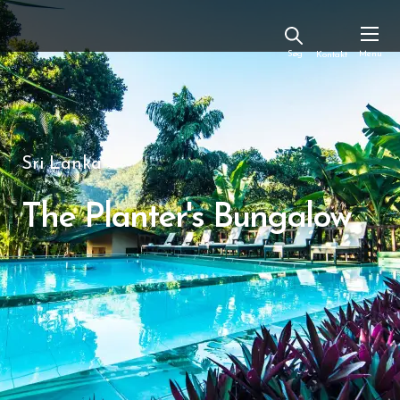
Kontakt
Sri Lanka
The Planter's Bungalow