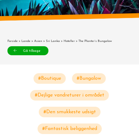
Forside
>
Lande
>
Asien
>
Sri Lanka
>
Hoteller
> The Planter’s Bungalow
Gå tilbage
#Boutique
#Bungalow
#Dejlige vandreturer i området
#Den smukkeste udsigt
#Fantastisk beliggenhed