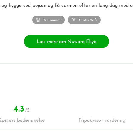
 og hygge ved pejsen og få varmen efter en lang dag med op
Restaurant
Gratis Wifi
Læs mere om Nuwara Eliya
4.3
/5
Gæsters bedømmelse
Tripadvisor vurdering