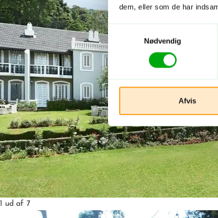
dem, eller som de har indsaml
Samtykkevalg
Nødvendig
Afvis
1
ud af 7