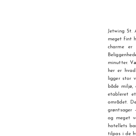
Jetwing St.
meget fint h
charme er 
Beliggenhe
minutter. Væ
her er hvad
ligger stor
både miljø, 
etableret e
området. De
grøntsager -
og meget v
hotellets ba
tilpas i de 