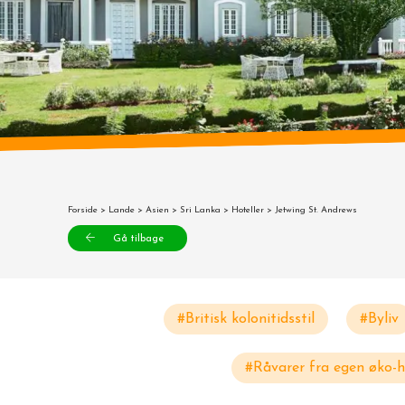
Forside
>
Lande
>
Asien
>
Sri Lanka
>
Hoteller
> Jetwing St. Andrews
Gå tilbage
#Britisk kolonitidsstil
#Byliv
#Råvarer fra egen øko-