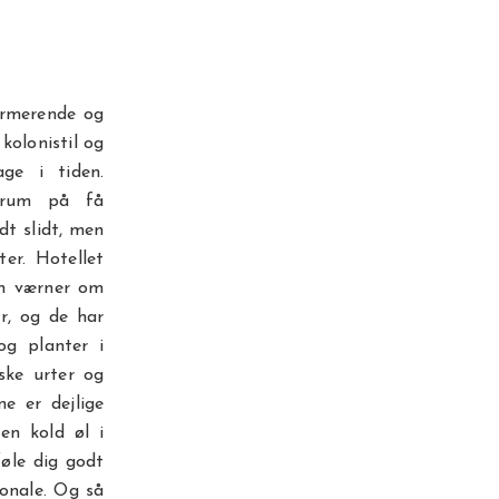
armerende og
kolonistil og
ge i tiden.
ntrum på få
dt slidt, men
er. Hotellet
om værner om
er, og de har
og planter i
ske urter og
ne er dejlige
n kold øl i
føle dig godt
sonale. Og så