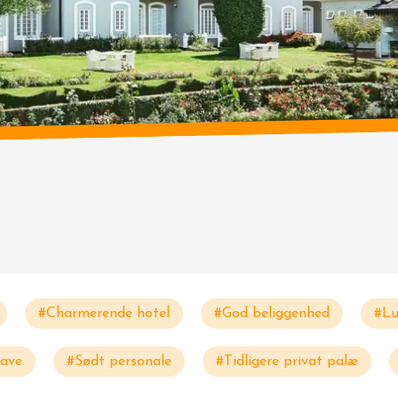
#Charmerende hotel
#God beliggenhed
#Lu
have
#Sødt personale
#Tidligere privat palæ