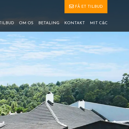
FÅ ET TILBUD
TILBUD
OM OS
BETALING
KONTAKT
MIT C&C