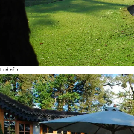
1
ud af 7