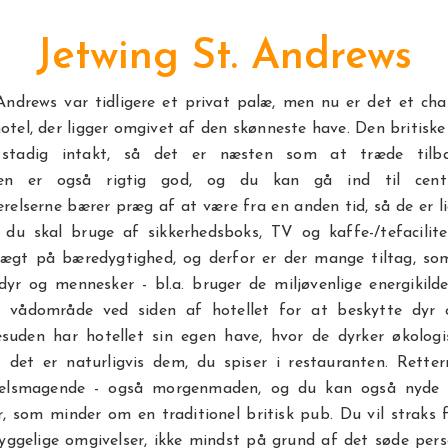
Jetwing St. Andrews
 Andrews var tidligere et privat palæ, men nu er det et ch
otel, der ligger omgivet af den skønneste have. Den britiske 
stadig intakt, så det er næsten som at træde tilba
den er også rigtig god, og du kan gå ind til ce
relserne bærer præg af at være fra en anden tid, så de er li
 du skal bruge af sikkerhedsboks, TV og kaffe-/tefacilitet
 vægt på bæredygtighed, og derfor er der mange tiltag, s
dyr og mennesker - bl.a. bruger de miljøvenlige energikild
t vådområde ved siden af hotellet for at beskytte dyr 
suden har hotellet sin egen have, hvor de dyrker økologi
 det er naturligvis dem, du spiser i restauranten. Retter
elsmagende - også morgenmaden, og du kan også nyde e
r, som minder om en traditionel britisk pub. Du vil straks 
hyggelige omgivelser, ikke mindst på grund af det søde per