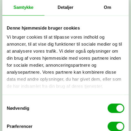
praktiske.
Samtykke
Detaljer
Om
Byg din rejse nu
Denne hjemmeside bruger cookies
Vi bruger cookies til at tilpasse vores indhold og
Få et tilbud
annoncer, til at vise dig funktioner til sociale medier og til
at analysere vores trafik. Vi deler også oplysninger om
Ring til os på 3315 3322, få et tilbud
her
eller book et møde med os. Det er
din brug af vores hjemmeside med vores partnere inden
helt uforpligtende at få et tilbud.
for sociale medier, annonceringspartnere og
analysepartnere. Vores partnere kan kombinere disse
data med andre oplysninger, du har givet dem, eller som
de har indsamlet fra din brug af deres tjenester.
Skræddersyet rejse
Sammen skræddersyr vi din drømmerejse
ud fra dine ønsker.
Samtykkevalg
Nødvendig
Booking
Præferencer
Du betaler depositum, vi booker alt som