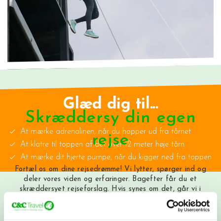
Glæd dig til...
Skræddersy din egen
At mærke adrenalinen, når du hopper ud fra tårnet
rejse
At klatre til toppen af det over 12 meter høje tårn
At mærke dit hjerte pumpe, når du kigger ned fra toppen
Fortæl os om dine rejsedrømme! Vi lytter, spørger ind og
deler vores viden og erfaringer. Bagefter får du et
skræddersyet rejseforslag. Hvis synes om det, går vi i
gang med at booke fly, hoteller og oplevelser, præcis
som vi har aftalt. Nu har du sammensat din helt egen
rejse med os i ryggen - og vi tager os af alt det