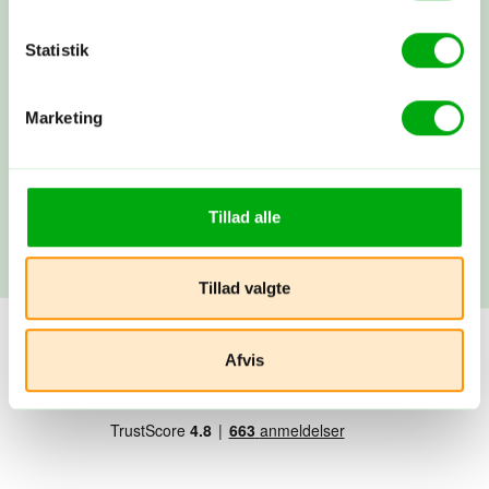
aftalt, og du modtager alle dine
rejsepapirer, så du rigtig kan glæde
Statistik
dig.
Marketing
Afrejse
Du rejser…! Du kan altid få fat i os
under rejsen. Vi snakkes ved, når du
kommer hjem.
Tillad alle
Tillad valgte
Afvis