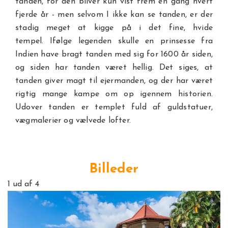
tanden, for den bliver kun vist frem én gang hvert
fjerde år - men selvom I ikke kan se tanden, er der
stadig meget at kigge på i det fine, hvide
tempel. Ifølge legenden skulle en prinsesse fra
Indien have bragt tanden med sig for 1600 år siden,
og siden har tanden været hellig. Det siges, at
tanden giver magt til ejermanden, og der har været
rigtig mange kampe om op igennem historien.
Udover tanden er templet fuld af guldstatuer,
vægmalerier og vælvede lofter.
Billeder
1
ud af 4