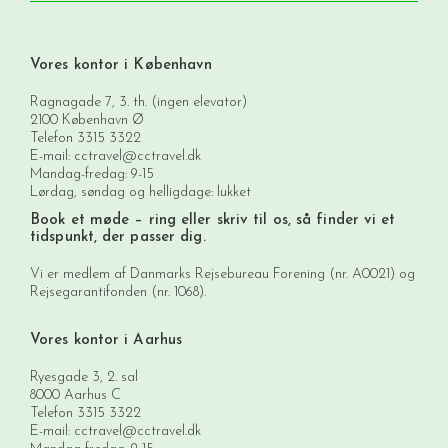
Vores kontor i København
Ragnagade 7, 3. th. (ingen elevator)
2100 København Ø
Telefon
3315 3322
E-mail:
cctravel@cctravel.dk
Mandag-fredag: 9-15
Lørdag, søndag og helligdage: lukket
Book et møde
– ring eller skriv til os, så finder vi et
tidspunkt, der passer dig.
Vi er medlem af Danmarks Rejsebureau Forening (nr. A0021) og
Rejsegarantifonden (nr. 1068).
Vores kontor i Aarhus
Ryesgade 3, 2. sal
8000 Aarhus C
Telefon
3315 3322
E-mail:
cctravel@cctravel.dk