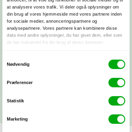
at analysere vores trafik. Vi deler også oplysninger om
Sammen skræddersyr vi din drømmerejse
ud fra dine ønsker.
din brug af vores hjemmeside med vores partnere inden
for sociale medier, annonceringspartnere og
analysepartnere. Vores partnere kan kombinere disse
Booking
data med andre oplysninger, du har givet dem, eller som
Du betaler depositum, vi booker alt som
de har indsamlet fra din brug af deres tjenester.
aftalt, og du modtager alle dine
rejsepapirer, så du rigtig kan glæde
Samtykkevalg
dig.
Nødvendig
Afrejse
Præferencer
Du rejser…! Du kan altid få fat i os
under rejsen. Vi snakkes ved, når du
kommer hjem.
Statistik
Marketing