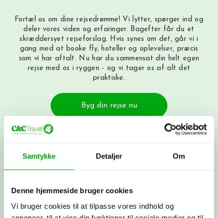
Fortæl os om dine rejsedrømme! Vi lytter, spørger ind og
deler vores viden og erfaringer. Bagefter får du et
skræddersyet rejseforslag. Hvis synes om det, går vi i
gang med at booke fly, hoteller og oplevelser, præcis
som vi har aftalt. Nu har du sammensat din helt egen
rejse med os i ryggen - og vi tager os af alt det
praktiske.
Byg din rejse nu
Få et tilbud
Samtykke
Detaljer
Om
Ring til os på 3315 3322, få et tilbud
her
eller book et møde med os. Det er
helt uforpligtende at få et tilbud.
Denne hjemmeside bruger cookies
Vi bruger cookies til at tilpasse vores indhold og
Skræddersyet rejse
annoncer, til at vise dig funktioner til sociale medier og til