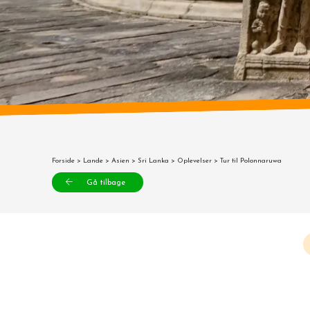
Forside
>
Lande
>
Asien
>
Sri Lanka
>
Oplevelser
> Tur til Polonnaruwa
Gå tilbage