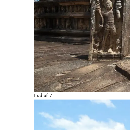
1
ud af 7