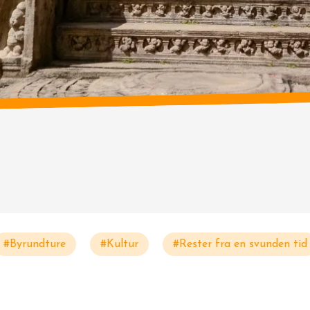
#Byrundture
#Kultur
#Rester fra en svunden tid