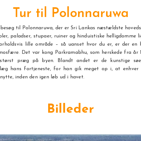
Tur til Polonnaruwa
besøg til Polonnaruwa, der er Sri Lankas næstældste hoveds
er, paladser, stupaer, ruiner og hinduistiske helligdomme l
orholdsvis lille område – så uanset hvor du er, er der en h
mosfære. Det var kong Parkramabhu, som herskede fra år 115
 størst præg på byen. Blandt andet er de kunstige søe
læg hans fortjeneste, for han gik meget op i, at enhver
 nytte, inden den igen løb ud i havet.
Billeder