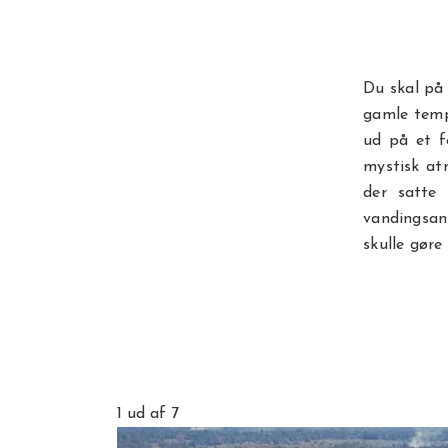
Du skal på 
gamle templ
ud på et f
mystisk at
der satte
vandingsan
skulle gøre
1
ud af 7