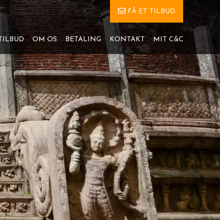
FÅ ET TILBUD
TILBUD
OM OS
BETALING
KONTAKT
MIT C&C