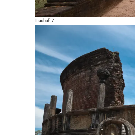
1
ud af 7