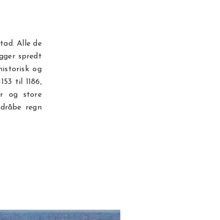
tad. Alle de
igger spredt
istorisk og
3 til 1186,
r og store
 dråbe regn