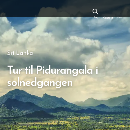
Kontakt
Sri Lanka
Tur til Pidurangala i
solnedgangen