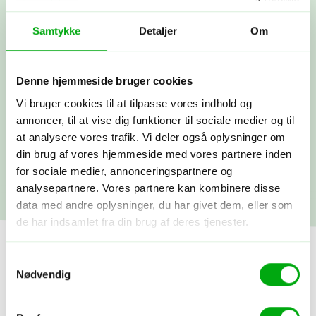
Booking
Du betaler depositum, vi booker alt som
Samtykke
Detaljer
Om
aftalt, og du modtager alle dine
rejsepapirer, så du rigtig kan glæde
dig.
Denne hjemmeside bruger cookies
Vi bruger cookies til at tilpasse vores indhold og
Afrejse
annoncer, til at vise dig funktioner til sociale medier og til
Du rejser…! Du kan altid få fat i os
at analysere vores trafik. Vi deler også oplysninger om
under rejsen. Vi snakkes ved, når du
din brug af vores hjemmeside med vores partnere inden
kommer hjem.
for sociale medier, annonceringspartnere og
analysepartnere. Vores partnere kan kombinere disse
data med andre oplysninger, du har givet dem, eller som
de har indsamlet fra din brug af deres tjenester.
Samtykkevalg
Nødvendig