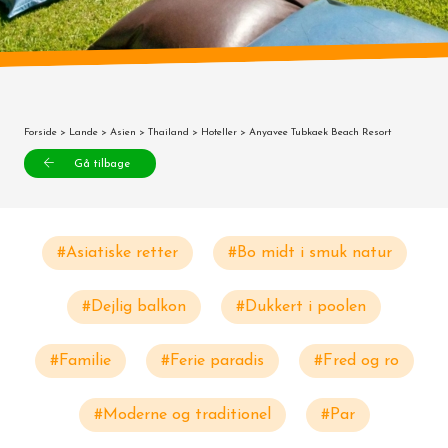
Forside
>
Lande
>
Asien
>
Thailand
>
Hoteller
> Anyavee Tubkaek Beach Resort
Gå tilbage
#Asiatiske retter
#Bo midt i smuk natur
#Dejlig balkon
#Dukkert i poolen
#Familie
#Ferie paradis
#Fred og ro
#Moderne og traditionel
#Par