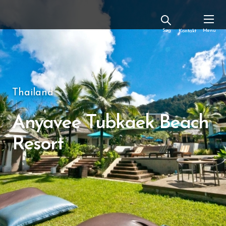
Kontakt
Thailand
Anyavee Tubkaek Beach
Resort