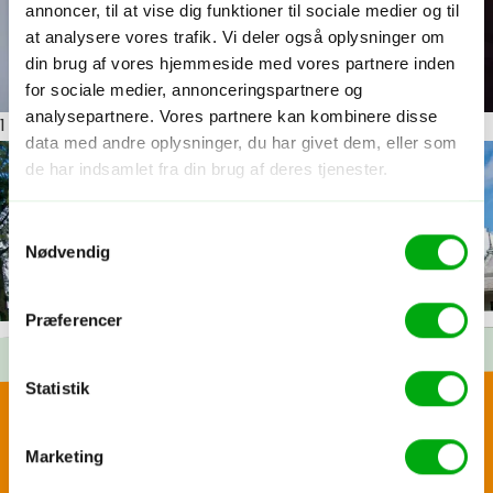
annoncer, til at vise dig funktioner til sociale medier og til
at analysere vores trafik. Vi deler også oplysninger om
din brug af vores hjemmeside med vores partnere inden
for sociale medier, annonceringspartnere og
analysepartnere. Vores partnere kan kombinere disse
1
ud af 5
data med andre oplysninger, du har givet dem, eller som
de har indsamlet fra din brug af deres tjenester.
Samtykkevalg
Nødvendig
Præferencer
Statistik
Glæd dig til...
Skræddersy din egen
Marketing
Et hyggeligt hotel i asiatisk-inspireret indretning