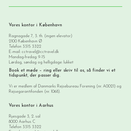
Vores kontor i København
Ragnagade 7, 3. th. (ingen elevator)
2100 København Ø
Telefon
3315 3322
E-mail:
cctravel@cctravel.dk
Mandag-fredag: 9-15
Lørdag, søndag og helligdage: lukket
Book et møde
– ring eller skriv til os, så finder vi et
tidspunkt, der passer dig.
Vi er medlem af Danmarks Rejsebureau Forening (nr. A0021) og
Rejsegarantifonden (nr. 1068).
Vores kontor i Aarhus
Ryesgade 3, 2. sal
8000 Aarhus C
Telefon
3315 3322