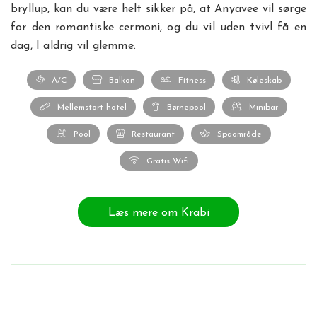
bryllup, kan du være helt sikker på, at Anyavee vil sørge
for den romantiske cermoni, og du vil uden tvivl få en
dag, I aldrig vil glemme.
A/C
Balkon
Fitness
Køleskab
Mellemstort hotel
Børnepool
Minibar
Pool
Restaurant
Spaområde
Gratis Wifi
Læs mere om Krabi