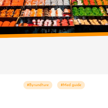
#Byrundture
#Med guide