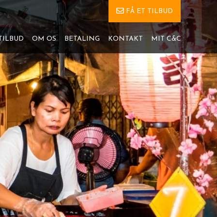
FÅ ET TILBUD
TILBUD
OM OS
BETALING
KONTAKT
MIT C&C