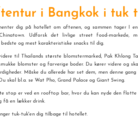
tentur i Bangkok i tuk 
henter dig på hotellet om aftenen, og sammen tager I en 
Chinatown. Udforsk det livlige street food-markede, m
bedste og mest karakteristiske snacks til dig.
videre til Thailands største blomstermarked, Pak Khlong Ta
smukke blomster og farverige boder. Du kører videre og ska
rdigheder. Måske du allerede har set dem, men denne gang 
Du skal bl.a. se Wat Pho, Grand Palace og Giant Swing.
te stop er ved en rooftop bar, hvor du kan nyde den flotte
 få en lækker drink.
inger tuk-tuk'en dig tilbage til hotellet.