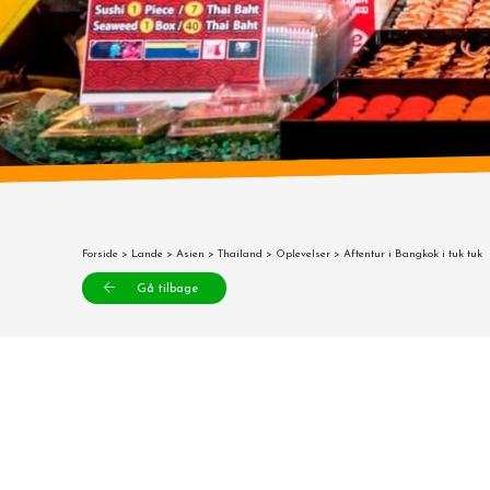
Forside
>
Lande
>
Asien
>
Thailand
>
Oplevelser
> Aftentur i Bangkok i tuk tuk
Gå tilbage