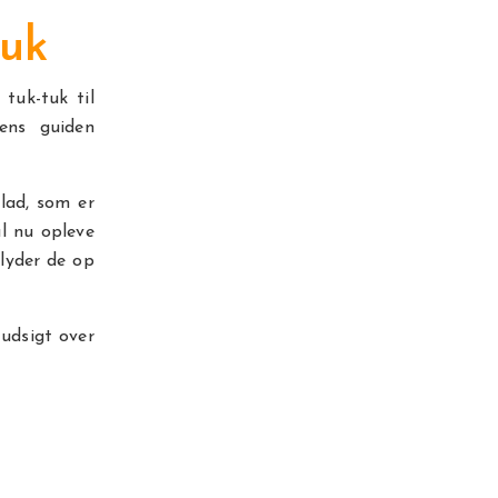
tuk
tuk-tuk til
ens guiden
lad, som er
l nu opleve
lyder de op
 udsigt over