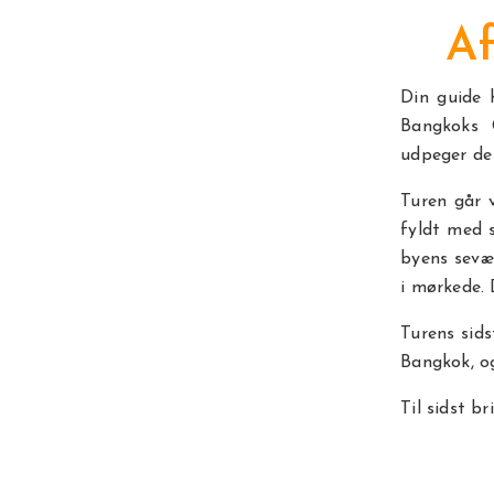
Af
Din guide 
Bangkoks 
udpeger de 
Turen går 
fyldt med 
byens sevæ
i mørkede. 
Turens sids
Bangkok, og
Til sidst br