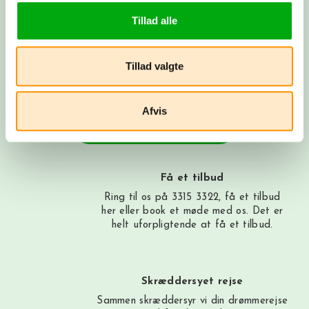
Fortæl os om dine rejsedrømme! Vi lytter, spørger ind og
deler vores viden og erfaringer. Bagefter får du et
Tillad alle
skræddersyet rejseforslag. Hvis synes om det, går vi i
gang med at booke fly, hoteller og oplevelser, præcis
som vi har aftalt. Nu har du sammensat din helt egen
Tillad valgte
rejse med os i ryggen - og vi tager os af alt det
praktiske.
Afvis
Byg din rejse nu
Få et tilbud
Ring til os på 3315 3322, få et tilbud
her
eller book et møde med os. Det er
helt uforpligtende at få et tilbud.
Skræddersyet rejse
Sammen skræddersyr vi din drømmerejse