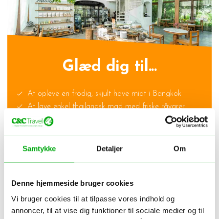
Glæd dig til...
At opleve en frodig, skjult have midt i Bangkok
At lave enkel thailandsk mad med friske råvarer
At smage lokale specialiteter og spise en god, ærlig
frokost
At få indblik i både moderne og historiske sider af byen
Samtykke
Detaljer
Om
Denne hjemmeside bruger cookies
C&C's gode palmeblad
Vi bruger cookies til at tilpasse vores indhold og
annoncer, til at vise dig funktioner til sociale medier og til
Oplevelsen støtter bevarelsen af Bangkoks grønne