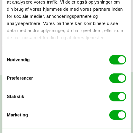
at analysere vores trafik. Vi deler også oplysninger om
oaser og bidrager til at beskytte byens unikke natur
din brug af vores hjemmeside med vores partnere inden
midt i storbyen.
for sociale medier, annonceringspartnere og
Du besøger lokale, økologiske gårde og er med til at
analysepartnere. Vores partnere kan kombinere disse
støtte bæredygtige fødevaresystemer og små
data med andre oplysninger, du har givet dem, eller som
de har indsamlet fra din brug af deres tjenester.
producenter.
Oplevelsen er med til at bevare kulturarv og
traditionelle levevis i lokalsamfundene langs kanalerne.
Samtykkevalg
Nødvendig
Præferencer
Statistik
Skræddersy din egen
rejse
Marketing