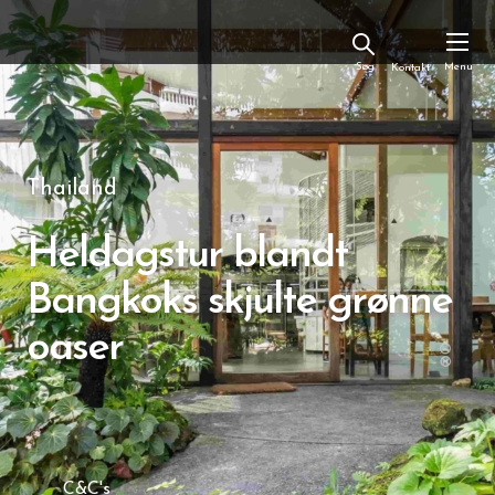
Kontakt
Thailand
Heldagstur blandt
Bangkoks skjulte grønne
oaser
C&C's