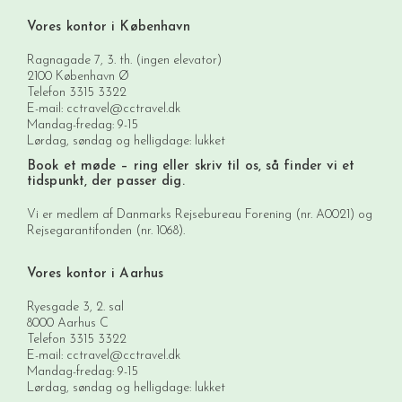
Vores kontor i København
Ragnagade 7, 3. th. (ingen elevator)
2100 København Ø
Telefon
3315 3322
E-mail:
cctravel@cctravel.dk
Mandag-fredag: 9-15
Lørdag, søndag og helligdage: lukket
Book et møde
– ring eller skriv til os, så finder vi et
tidspunkt, der passer dig.
Vi er medlem af Danmarks Rejsebureau Forening (nr. A0021) og
Rejsegarantifonden (nr. 1068).
Vores kontor i Aarhus
Ryesgade 3, 2. sal
8000 Aarhus C
Telefon
3315 3322
E-mail:
cctravel@cctravel.dk
Mandag-fredag: 9-15
Lørdag, søndag og helligdage: lukket