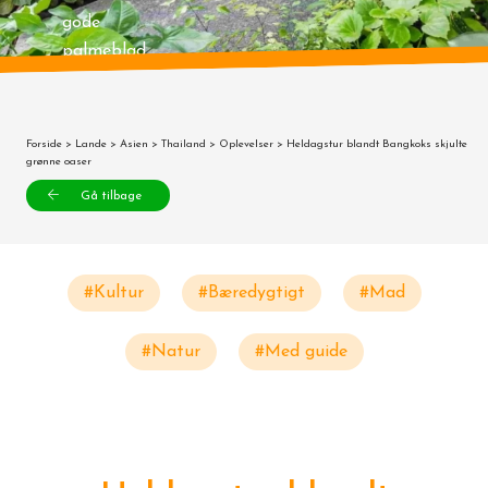
gode
palmeblad
Forside
>
Lande
>
Asien
>
Thailand
>
Oplevelser
> Heldagstur blandt Bangkoks skjulte
grønne oaser
Gå tilbage
#Kultur
#Bæredygtigt
#Mad
#Natur
#Med guide