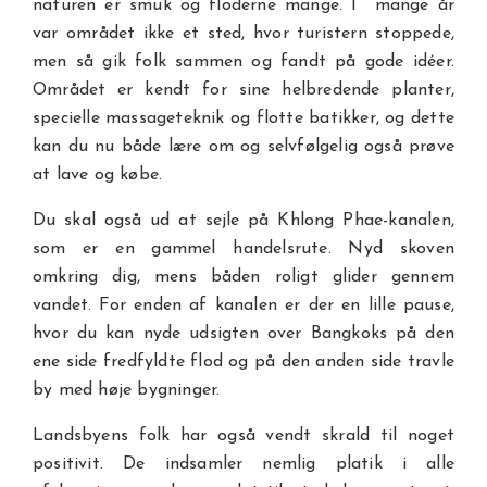
naturen er smuk og floderne mange. I mange år
var området ikke et sted, hvor turistern stoppede,
men så gik folk sammen og fandt på gode idéer.
Området er kendt for sine helbredende planter,
specielle massageteknik og flotte batikker, og dette
kan du nu både lære om og selvfølgelig også prøve
at lave og købe.
Du skal også ud at sejle på Khlong Phae-kanalen,
som er en gammel handelsrute. Nyd skoven
omkring dig, mens båden roligt glider gennem
vandet. For enden af kanalen er der en lille pause,
hvor du kan nyde udsigten over Bangkoks på den
ene side fredfyldte flod og på den anden side travle
by med høje bygninger.
Landsbyens folk har også vendt skrald til noget
positivit. De indsamler nemlig platik i alle