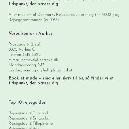
tidspunkt, der passer dig.
Vi er medlem af Danmarks Rejsebureau Forening (nr. A0021) og
Rejsegarantifonden (nr. 1068).
Vores kontor i Aarhus
Ryesgade 3, 2. sal
8000 Aarhus C
Telefon
3315 3322
E-mail:
cctravel@cctravel.dk
Mandag-fredag: 9-15
Lørdag, søndag og helligdage: lukket
Book et møde
– ring eller skriv til os, så finder vi et
tidspunkt, der passer dig.
Top 10 rejseguides
Rejseguide til Thailand
Rejseguide til Sri Lanka
Rejseguide til Filippinerne
Rejseguide til Bali