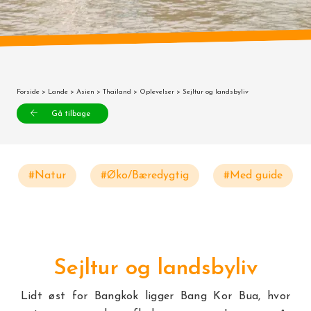
Forside
>
Lande
>
Asien
>
Thailand
>
Oplevelser
> Sejltur og landsbyliv
Gå tilbage
#Natur
#Øko/Bæredygtig
#Med guide
Sejltur og landsbyliv
Lidt øst for Bangkok ligger Bang Kor Bua, hvor