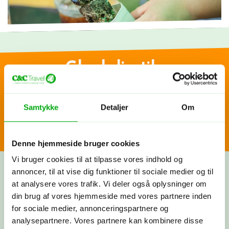
Glæd dig til...
Skræddersy din egen
Fredelig sejltur i Bang Kor Bua-samfundet
rejse
Samtykke
Detaljer
Om
At se to sider af Bangkok
Sejltur ned ad Khlong Phae-kanalen
Fortæl os om dine rejsedrømme! Vi lytter, spørger ind og
At prøve at lave flotte batikker
Denne hjemmeside bruger cookies
deler vores viden og erfaringer. Bagefter får du et
skræddersyet rejseforslag. Hvis synes om det, går vi i
Vi bruger cookies til at tilpasse vores indhold og
gang med at booke fly, hoteller og oplevelser, præcis
annoncer, til at vise dig funktioner til sociale medier og til
som vi har aftalt. Nu har du sammensat din helt egen
at analysere vores trafik. Vi deler også oplysninger om
rejse med os i ryggen - og vi tager os af alt det
din brug af vores hjemmeside med vores partnere inden
praktiske.
for sociale medier, annonceringspartnere og
analysepartnere. Vores partnere kan kombinere disse
Byg din rejse nu