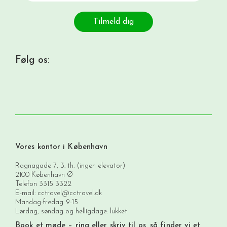
Tilmeld dig
Følg os:
Vores kontor i København
Ragnagade 7, 3. th. (ingen elevator)
2100 København Ø
Telefon
3315 3322
E-mail:
cctravel@cctravel.dk
Mandag-fredag: 9-15
Lørdag, søndag og helligdage: lukket
Book et møde
– ring eller skriv til os, så finder vi et