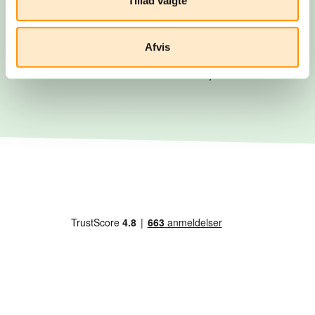
Tillad valgte
Afrejse
Afvis
Du rejser…! Du kan altid få fat i os
under rejsen. Vi snakkes ved, når du
kommer hjem.