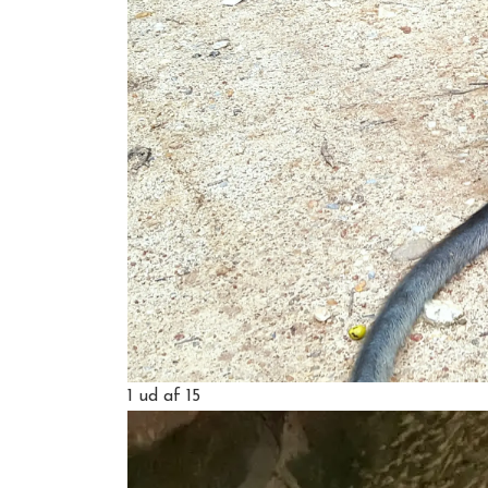
1
ud af 15