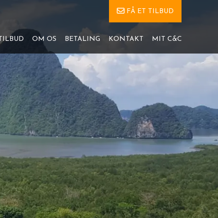
FÅ ET TILBUD
TILBUD
OM OS
BETALING
KONTAKT
MIT C&C