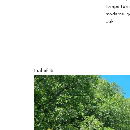
tempeltårn
moderne ga
Lak.
1
ud af 15