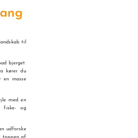
hang
andskab til
ad bjerget.
ra kører du
or en masse
ejle med en
 fiske- og
an udforske
a toppen af