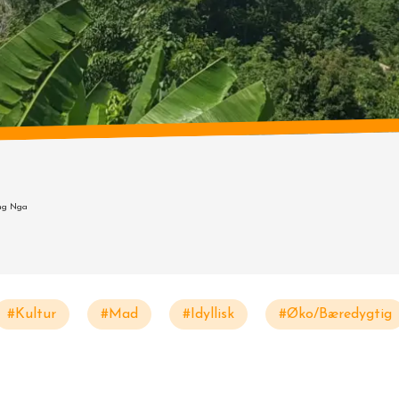
ng Nga
#Kultur
#Mad
#Idyllisk
#Øko/Bæredygtig