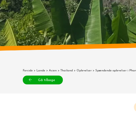
Forside
>
Lande
>
Asien
>
Thailand
>
Oplevelser
> Spændende oplevelser i Pha
Gå tilbage