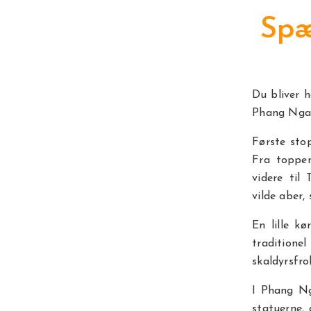
Spæ
Du bliver 
Phang Nga
Første sto
Fra toppen
videre til
vilde aber,
En lille k
tradition
skaldyrsfr
I Phang Ng
statuerne,