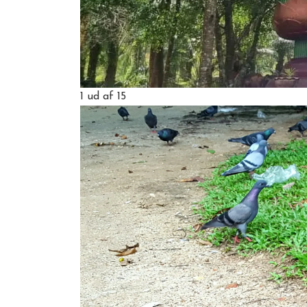
1
ud af 15