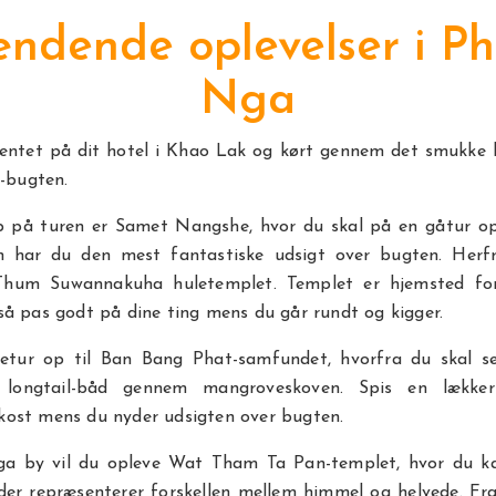
ndende oplevelser i P
Nga
hentet på dit hotel i Khao Lak og kørt gennem det smukke l
-bugten.
p på turen er Samet Nangshe, hvor du skal på en gåtur op
 har du den mest fantastiske udsigt over bugten. Herf
 Thum Suwannakuha huletemplet. Templet er hjemsted f
 så pas godt på dine ting mens du går rundt og kigger.
øretur op til Ban Bang Phat-samfundet, hvorfra du skal s
el longtail-båd gennem mangroveskoven. Spis en lækker
okost mens du nyder udsigten over bugten.
a by vil du opleve Wat Tham Ta Pan-templet, hvor du k
 der repræsenterer forskellen mellem himmel og helvede. Fr