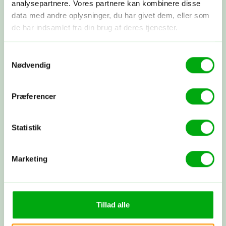
analysepartnere. Vores partnere kan kombinere disse
data med andre oplysninger, du har givet dem, eller som
Byg din rejse nu
de har indsamlet fra din brug af deres tjenester.
Samtykkevalg
Få et tilbud
Nødvendig
Ring til os på 3315 3322, få et tilbud
her
eller book et møde med os. Det er
helt uforpligtende at få et tilbud.
Præferencer
Statistik
Skræddersyet rejse
Sammen skræddersyr vi din drømmerejse
ud fra dine ønsker.
Marketing
Booking
Tillad alle
Du betaler depositum, vi booker alt som
aftalt, og du modtager alle dine