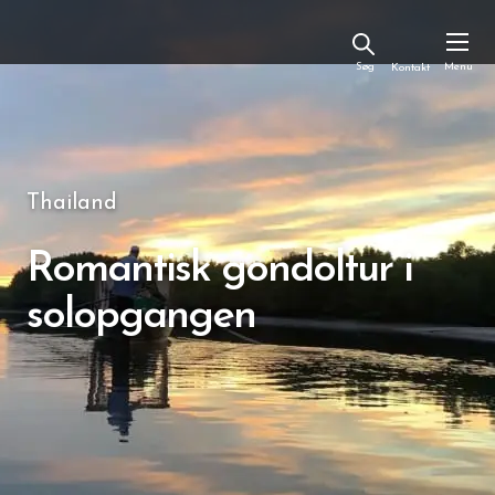
Kontakt
Thailand
Romantisk gondoltur i
solopgangen