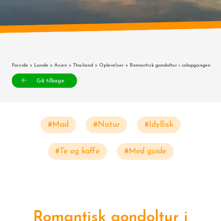
Forside
>
Lande
>
Asien
>
Thailand
>
Oplevelser
> Romantisk gondoltur i solopgangen
Gå tilbage
#Mad
#Natur
#Idyllisk
#Te og kaffe
#Med guide
Romantisk gondoltur i