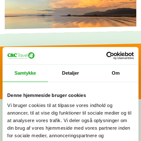
Glæd dig til...
Skræddersy din egen
Samtykke
Detaljer
Om
At sejle gennem mangroveskoven ved solopgang
rejse
At opleve naturens ro ved daggry
En romantisk gondoltur
Denne hjemmeside bruger cookies
Fortæl os om dine rejsedrømme! Vi lytter, spørger ind og
deler vores viden og erfaringer. Bagefter får du et
Vi bruger cookies til at tilpasse vores indhold og
skræddersyet rejseforslag. Hvis synes om det, går vi i
annoncer, til at vise dig funktioner til sociale medier og til
gang med at booke fly, hoteller og oplevelser, præcis
at analysere vores trafik. Vi deler også oplysninger om
som vi har aftalt. Nu har du sammensat din helt egen
din brug af vores hjemmeside med vores partnere inden
rejse med os i ryggen - og vi tager os af alt det
for sociale medier, annonceringspartnere og
praktiske.