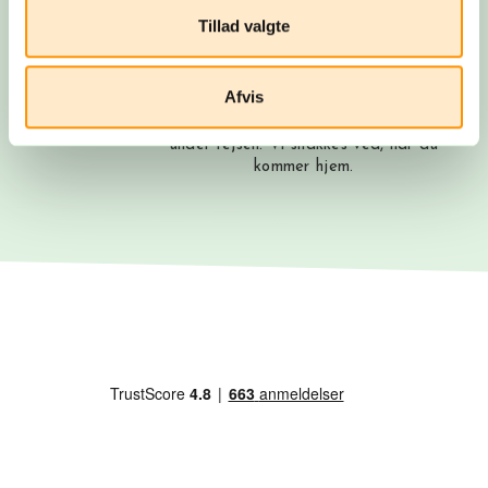
rejsepapirer, så du rigtig kan glæde
Tillad valgte
dig.
Afrejse
Afvis
Du rejser…! Du kan altid få fat i os
under rejsen. Vi snakkes ved, når du
kommer hjem.