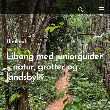
Kontakt
Thailand
Libong med juniorguider
– natur, grotter og
landsbyliv