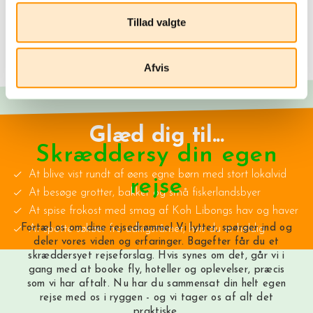
Tillad valgte
Afvis
Glæd dig til...
Skræddersy din egen
At blive vist rundt af øens egne børn med stort lokalvid
rejse
At besøge grotter, bakker og små fiskerlandsbyer
At spise frokost med smag af Koh Libongs hav og haver
Fortæl os om dine rejsedrømme! Vi lytter, spørger ind og
At spotte søkøer fra udkigstårnet, hvis du er heldig
deler vores viden og erfaringer. Bagefter får du et
skræddersyet rejseforslag. Hvis synes om det, går vi i
gang med at booke fly, hoteller og oplevelser, præcis
som vi har aftalt. Nu har du sammensat din helt egen
rejse med os i ryggen - og vi tager os af alt det
praktiske.