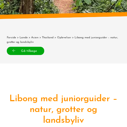
Forside
>
Lande
>
Asien
>
Thailand
>
Oplevelser
> Libong med juniorguider – natur,
grotter og landsbyliv
Gå tilbage
Libong med juniorguider –
natur, grotter og
landsbyliv