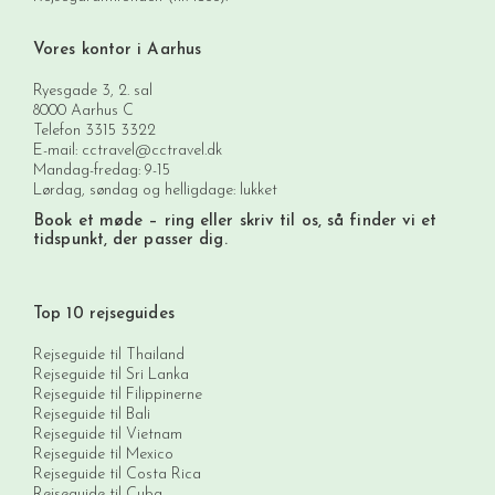
Vores kontor i Aarhus
Ryesgade 3, 2. sal
8000 Aarhus C
Telefon
3315 3322
E-mail:
cctravel@cctravel.dk
Mandag-fredag: 9-15
Lørdag, søndag og helligdage: lukket
Book et møde
– ring eller skriv til os, så finder vi et
tidspunkt, der passer dig.
Top 10 rejseguides
Rejseguide til Thailand
Rejseguide til Sri Lanka
Rejseguide til Filippinerne
Rejseguide til Bali
Rejseguide til Vietnam
Rejseguide til Mexico
Rejseguide til Costa Rica
Rejseguide til Cuba