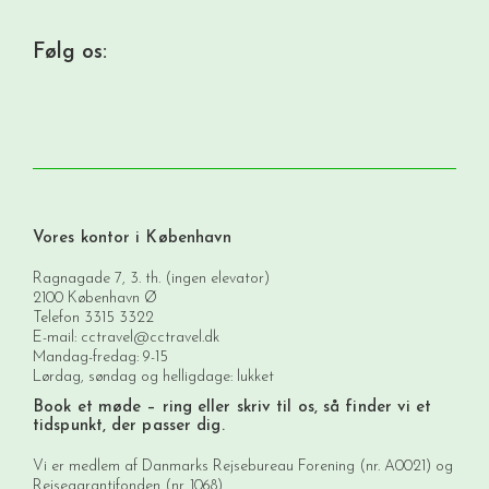
Følg os:
Vores kontor i København
Ragnagade 7, 3. th. (ingen elevator)
2100 København Ø
Telefon
3315 3322
E-mail:
cctravel@cctravel.dk
Mandag-fredag: 9-15
Lørdag, søndag og helligdage: lukket
Book et møde
– ring eller skriv til os, så finder vi et
tidspunkt, der passer dig.
Vi er medlem af Danmarks Rejsebureau Forening (nr. A0021) og
Rejsegarantifonden (nr. 1068).