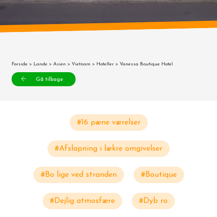
Forside
>
Lande
>
Asien
>
Vietnam
>
Hoteller
> Vanessa Boutique Hotel
Gå tilbage
#16 pæne værelser
#Afslapning i lækre omgivelser
#Bo lige ved stranden
#Boutique
#Dejlig atmosfære
#Dyb ro