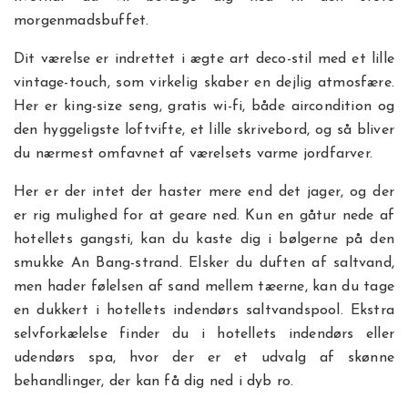
morgenmadsbuffet.
Dit værelse er indrettet i ægte art deco-stil med et lille
vintage-touch, som virkelig skaber en dejlig atmosfære.
Her er king-size seng, gratis wi-fi, både aircondition og
den hyggeligste loftvifte, et lille skrivebord, og så bliver
du nærmest omfavnet af værelsets varme jordfarver.
Her er der intet der haster mere end det jager, og der
er rig mulighed for at geare ned. Kun en gåtur nede af
hotellets gangsti, kan du kaste dig i bølgerne på den
smukke An Bang-strand. Elsker du duften af saltvand,
men hader følelsen af sand mellem tæerne, kan du tage
en dukkert i hotellets indendørs saltvandspool. Ekstra
selvforkælelse finder du i hotellets indendørs eller
udendørs spa, hvor der er et udvalg af skønne
behandlinger, der kan få dig ned i dyb ro.