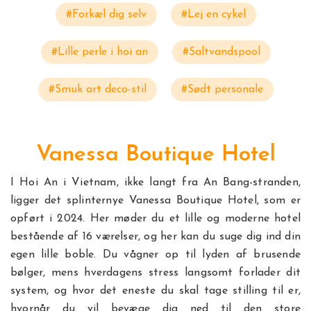
#Forkæl dig selv
#Lej en cykel
#Lille perle i hoi an
#Saltvandspool
#Smuk art deco-stil
#Sødt personale
Vanessa Boutique Hotel
I Hoi An i Vietnam, ikke langt fra An Bang-stranden,
ligger det splinternye Vanessa Boutique Hotel, som er
opført i 2024. Her møder du et lille og moderne hotel
bestående af 16 værelser, og her kan du suge dig ind din
egen lille boble. Du vågner op til lyden af brusende
bølger, mens hverdagens stress langsomt forlader dit
system, og hvor det eneste du skal tage stilling til er,
hvornår du vil bevæge dig ned til den store