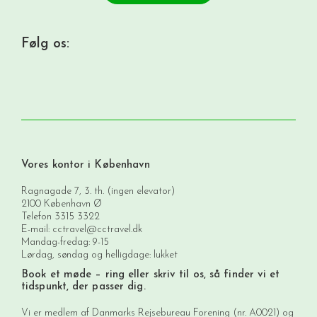
Følg os:
Vores kontor i København
Ragnagade 7, 3. th. (ingen elevator)
2100 København Ø
Telefon
3315 3322
E-mail:
cctravel@cctravel.dk
Mandag-fredag: 9-15
Lørdag, søndag og helligdage: lukket
Book et møde
– ring eller skriv til os, så finder vi et
tidspunkt, der passer dig.
Vi er medlem af Danmarks Rejsebureau Forening (nr. A0021) og