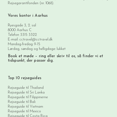
Rejsegarantifonden (nr. 1068).
Vores kontor i Aarhus
Ryesgade 3, 2. sal
8000 Aarhus C
Telefon
3315 3322
E-mail:
cctravel@cctravel.dk
Mandag-fredag: 9-15
Lørdag, søndag og helligdage: lukket
Book et møde
– ring eller skriv til os, så finder vi et
tidspunkt, der passer dig.
Top 10 rejseguides
Rejseguide til Thailand
Rejseguide til Sri Lanka
Rejseguide til Filippinerne
Rejseguide til Bali
Rejseguide til Vietnam
Rejseguide til Mexico
Rejseguide til Costa Rica