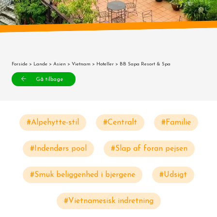
Forside
>
Lande
>
Asien
>
Vietnam
>
Hoteller
> BB Sapa Resort & Spa
Gå tilbage
#Alpehytte-stil
#Centralt
#Familie
#Indendørs pool
#Slap af foran pejsen
#Smuk beliggenhed i bjergene
#Udsigt
#Vietnamesisk indretning