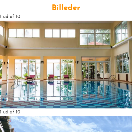
Billeder
1
ud af 10
1
ud af 10