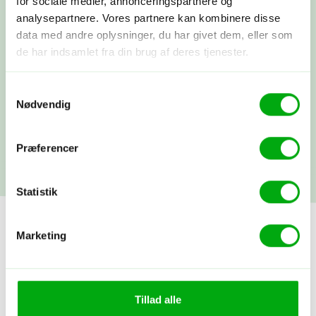
for sociale medier, annonceringspartnere og
Du betaler depositum, vi booker alt som
aftalt, og du modtager alle dine
analysepartnere. Vores partnere kan kombinere disse
rejsepapirer, så du rigtig kan glæde
data med andre oplysninger, du har givet dem, eller som
dig.
de har indsamlet fra din brug af deres tjenester.
Afrejse
Samtykkevalg
Nødvendig
Du rejser…! Du kan altid få fat i os
under rejsen. Vi snakkes ved, når du
kommer hjem.
Præferencer
Statistik
Marketing
Tillad alle