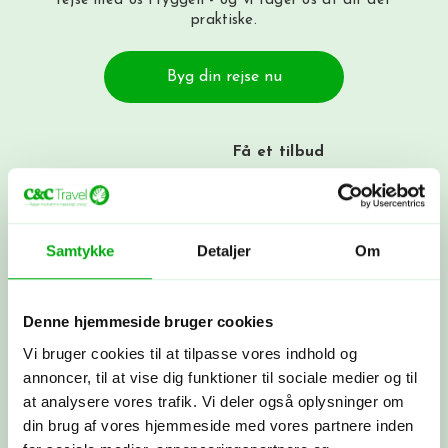
rejse med os i ryggen - og vi tager os af alt det
praktiske.
Byg din rejse nu
Få et tilbud
Ring til os på 3315 3322, få et tilbud
her
eller book et møde med os. Det er
helt uforpligtende at få et tilbud.
Samtykke
Detaljer
Om
Skræddersyet rejse
Denne hjemmeside bruger cookies
Sammen skræddersyr vi din drømmerejse
ud fra dine ønsker.
Vi bruger cookies til at tilpasse vores indhold og
annoncer, til at vise dig funktioner til sociale medier og til
at analysere vores trafik. Vi deler også oplysninger om
Booking
din brug af vores hjemmeside med vores partnere inden