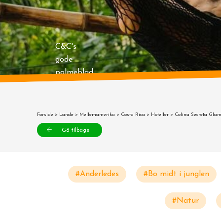
C&C's
gode
palmeblad
Forside
>
Lande
>
Mellemamerika
>
Costa Rica
>
Hoteller
> Colina Secreta Glam
Gå tilbage
#Anderledes
#Bo midt i junglen
#Natur