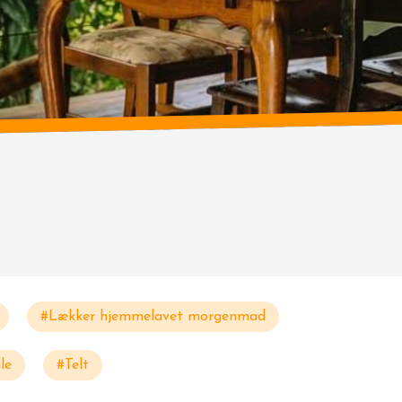
#Lækker hjemmelavet morgenmad
le
#Telt