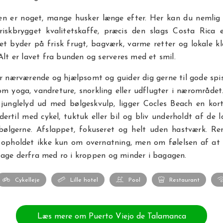
 er noget, mange husker længe efter. Her kan du nemlig 
riskbrygget kvalitetskaffe, præcis den slags Costa Rica e
t byder på frisk frugt, bagværk, varme retter og lokale kl
 Alt er lavet fra bunden og serveres med et smil.
r nærværende og hjælpsomt og guider dig gerne til gode spis
om yoga, vandreture, snorkling eller udflugter i nærområdet
 junglelyd ud med bølgeskvulp, ligger Cocles Beach en kor
dertil med cykel, tuktuk eller bil og bliv underholdt af de l
ølgerne. Afslappet, fokuseret og helt uden hastværk. Re
 opholdet ikke kun om overnatning, men om følelsen af at
tage derfra med ro i kroppen og minder i bagagen.
Cykelleje
Lille hotel
Pool
Restaurant
Læs mere om Puerto Viejo de Talamanca