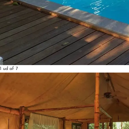
1
ud af 7