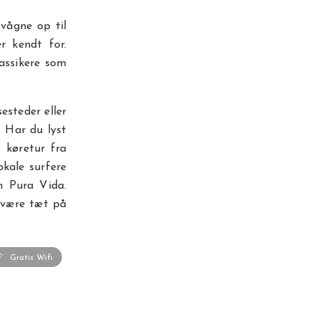
vågne op til
r kendt for.
assikere som
esteder eller
. Har du lyst
t køretur fra
okale surfere
n Pura Vida.
 være tæt på
Gratis Wifi