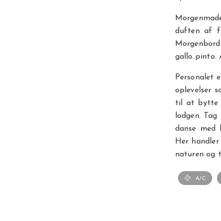
Morgenmaden
duften af f
Morgenborde
gallo pinto.
Personalet e
oplevelser s
til at bytte
lodgen. Tag 
danse med b
Her handler
naturen og 
A/C