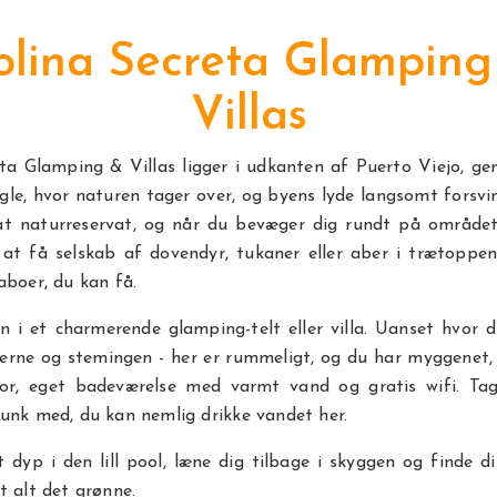
olina Secreta Glamping
Villas
ta Glamping & Villas ligger i udkanten af Puerto Viejo, g
ngle, hvor naturen tager over, og byens lyde langsomt forsvi
vat naturreservat, og når du bevæger dig rundt på området,
 at få selskab af dovendyr, tukaner eller aber i trætoppe
aboer, du kan få.
 i et charmerende glamping-telt eller villa. Uanset hvor 
erne og stemingen - her er rummeligt, og du har myggenet, 
ator, eget badeværelse med varmt vand og gratis wifi. Tag
dunk med, du kan nemlig drikke vandet her.
t dyp i den lill pool, læne dig tilbage i skyggen og finde di
dt alt det grønne.