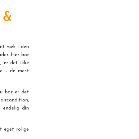
 &
emt væk i den
nder. Her bor
 er det ikke
ne – de mest
du bor er det
aircondition,
 endelig din
t eget rolige