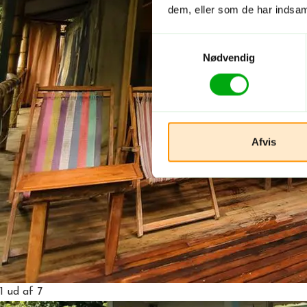
dem, eller som de har indsaml
Samtykkevalg
Nødvendig
Afvis
1
ud af 7