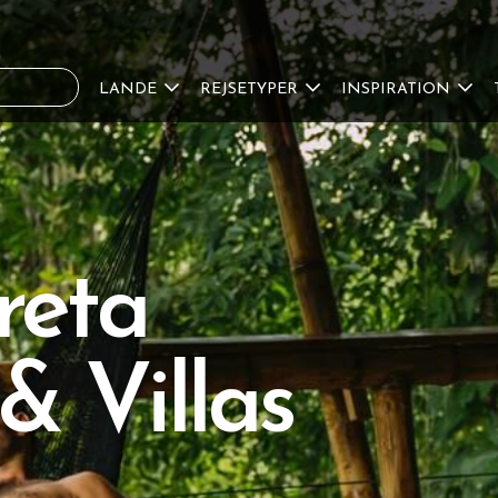
LANDE
REJSETYPER
INSPIRATION
reta
& Villas