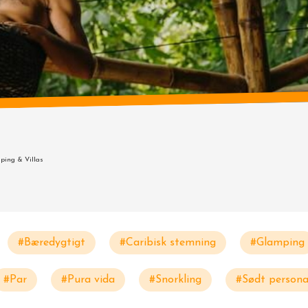
ping & Villas
#Bæredygtigt
#Caribisk stemning
#Glamping
#Par
#Pura vida
#Snorkling
#Sødt persona