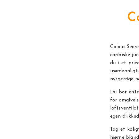
C
Colina Secre
caribiske ju
du i et pri
usædvanligt
nysgerrige n
Du bor enten
for omgivels
loftsventil
egen drikke
Tag et kølig
hjørne blan