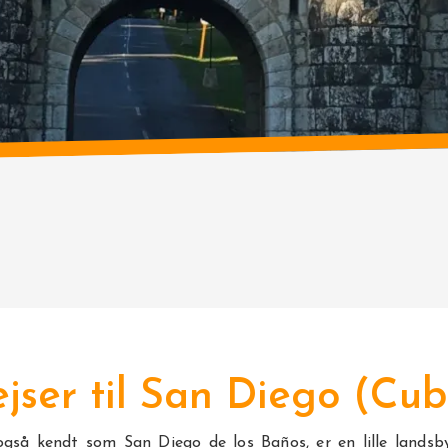
jser til San Diego (Cu
også kendt som San Diego de los Baños, er en lille landsby