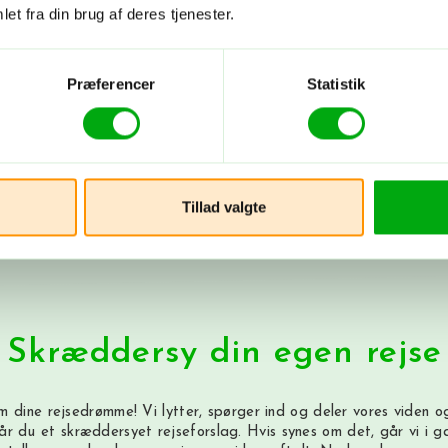
Casa 
et fra din brug af deres tjenester.
uspec
Centralt
Præferencer
Statistik
Flere hoteller i San Diego (Cuba)
Tillad valgte
Skræddersy din egen rejse
m dine rejsedrømme! Vi lytter, spørger ind og deler vores viden og
år du et skræddersyet rejseforslag. Hvis synes om det, går vi i 