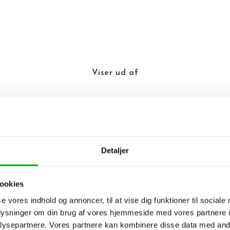
Viser
ud af
teller i San Diego (Cu
Detaljer
ookies
se vores indhold og annoncer, til at vise dig funktioner til sociale
oplysninger om din brug af vores hjemmeside med vores partnere i
Hotel - 
ysepartnere. Vores partnere kan kombinere disse data med andr