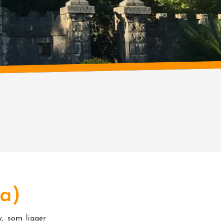
ba)
, som ligger