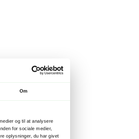
ba)
Om
 medier og til at analysere
nden for sociale medier,
Cuba - San Diego (Cuba)
e oplysninger, du har givet