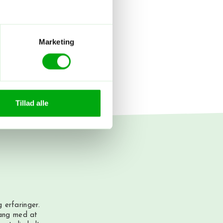
Particular
ificeret – San Diego
Byliv
Anderledes
Marketing
Tillad alle
 erfaringer.
gang med at