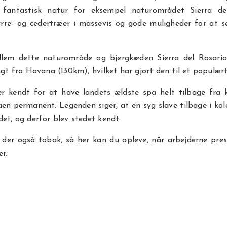
 fantastisk natur for eksempel naturområdet Sierra d
yrre- og cedertræer i massevis og gode muligheder for at 
llem dette naturområde og bjergkæden Sierra del Rosario
angt fra Havana (130km), hvilket har gjort den til et populær
r kendt for at have landets ældste spa helt tilbage fra ko
aen permanent. Legenden siger, at en syg slave tilbage i kol
det, og derfor blev stedet kendt.
 der også tobak, så her kan du opleve, når arbejderne pres
r.