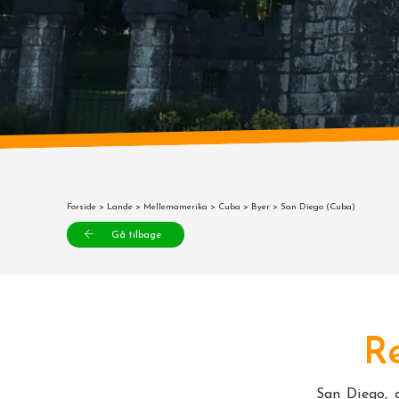
Forside
>
Lande
>
Mellemamerika
>
Cuba
>
Byer
> San Diego (Cuba)
Gå tilbage
Re
San Diego, 