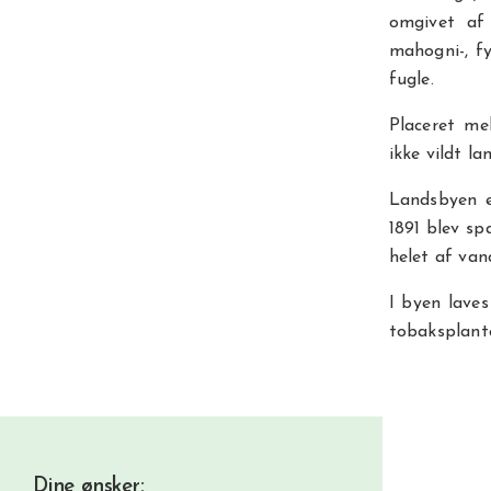
omgivet af
mahogni-, f
fugle.
Placeret me
ikke vildt l
Landsbyen e
1891 blev sp
helet af van
I byen laves
tobaksplante
Dine ønsker: