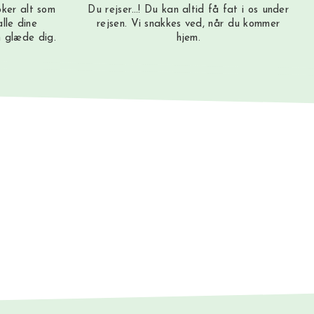
oker alt som
Du rejser…! Du kan altid få fat i os under
lle dine
rejsen. Vi snakkes ved, når du kommer
n glæde dig.
hjem.