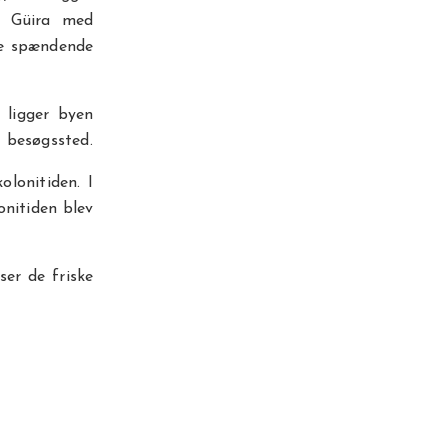
e Güira med
se spændende
 ligger byen
t besøgssted.
lonitiden. I
onitiden blev
ser de friske