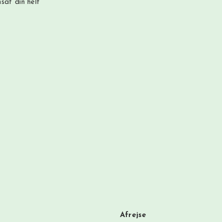
sat din helt
Afrejse