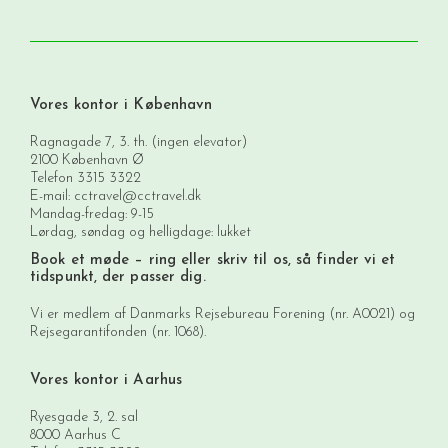
Vores kontor i København
Ragnagade 7, 3. th. (ingen elevator)
2100 København Ø
Telefon
3315 3322
E-mail:
cctravel@cctravel.dk
Mandag-fredag: 9-15
Lørdag, søndag og helligdage: lukket
Book et møde
– ring eller skriv til os, så finder vi et
tidspunkt, der passer dig.
Vi er medlem af Danmarks Rejsebureau Forening (nr. A0021) og
Rejsegarantifonden (nr. 1068).
Vores kontor i Aarhus
Ryesgade 3, 2. sal
8000 Aarhus C