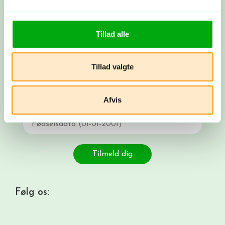
Nyhedsbrev
Få rejsenyheder i din indbakke. Tilmeld dig
Tillad alle
vores nyhedsbrev og få spændende nyheder,
konkurrencer og tilbud på rejser.
Tillad valgte
Email
Navn
Afvis
Fødselsdato
Tilmeld dig
Følg os: