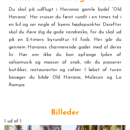
Du skal på udflugt i Havanas gamle bydel ”Old
Havana”. Her cruiser du først rundt i en times tid i
en bil og ser nogle af byens højdepunkter. Derefter
skal du iføre dig de gode vandresko, for du skal ud
på en 2-timers byrundtur til fods. Her går du
gennem Havanas charmerende gader med al deres
liv. Hør om ikke du kan opfange lyden af
salsamusik og masser af snak, når du passerer
butikker, restauranter og caféer. I løbet af turen
besøger du både Old Havana, Malecon og La
Rampa.
Billeder
1
ud af 1