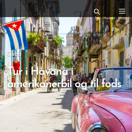
Kontakt
Cuba
Tur i Havana i
amerikanerbil og til fods