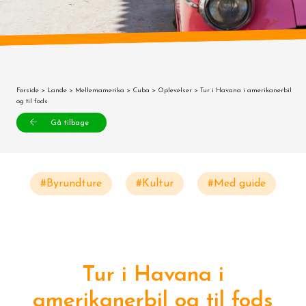
Forside
>
Lande
>
Mellemamerika
>
Cuba
>
Oplevelser
> Tur i Havana i amerikanerbil
og til fods
Gå tilbage
#Byrundture
#Kultur
#Med guide
Tur i Havana i
amerikanerbil og til fods