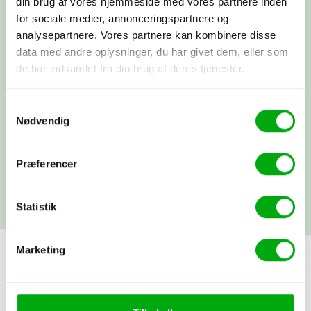
din brug af vores hjemmeside med vores partnere inden
Booking
for sociale medier, annonceringspartnere og
analysepartnere. Vores partnere kan kombinere disse
Du betaler depositum, vi booker alt som
aftalt, og du modtager alle dine
data med andre oplysninger, du har givet dem, eller som
rejsepapirer, så du rigtig kan glæde
de har indsamlet fra din brug af deres tjenester.
dig.
Samtykkevalg
Nødvendig
Afrejse
Du rejser…! Du kan altid få fat i os
under rejsen. Vi snakkes ved, når du
Præferencer
kommer hjem.
Statistik
Marketing