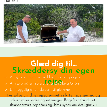
1
ud af 4
Glæd dig til...
Skræddersy din egen
At nyde en hummermiddag i solnedgangen
rejse
At være på en isoleret strand i Playa Girón
En hyggelig aften du sent vil glemme
Fortæl os om dine rejsedrømme! Vi lytter, spørger ind og
deler vores viden og erfaringer. Bagefter får du et
skræddersyet rejseforslag. Hvis synes om det, går vi i