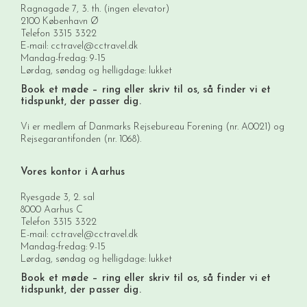
Ragnagade 7, 3. th. (ingen elevator)
2100 København Ø
Telefon
3315 3322
E-mail:
cctravel@cctravel.dk
Mandag-fredag: 9-15
Lørdag, søndag og helligdage: lukket
Book et møde
– ring eller skriv til os, så finder vi et
tidspunkt, der passer dig.
Vi er medlem af Danmarks Rejsebureau Forening (nr. A0021) og
Rejsegarantifonden (nr. 1068).
Vores kontor i Aarhus
Ryesgade 3, 2. sal
8000 Aarhus C
Telefon
3315 3322
E-mail:
cctravel@cctravel.dk
Mandag-fredag: 9-15
Lørdag, søndag og helligdage: lukket
Book et møde
– ring eller skriv til os, så finder vi et
tidspunkt, der passer dig.