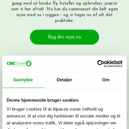
gang med at booke fly, hoteller og oplevelser, præcis
som vi har aftalt. Nu har du sammensat din helt egen
rejse med os i ryggen - og vi tager os af alt det
praktiske.
Byg din rejse nu
Få et tilbud
Ring til os på 3315 3322, få et tilbud
her
eller book et møde med os. Det er
helt uforpligtende at få et tilbud.
Samtykke
Detaljer
Om
Denne hjemmeside bruger cookies
Skræddersyet rejse
Vi bruger cookies til at tilpasse vores indhold og
Sammen skræddersyr vi din drømmerejse
ud fra dine ønsker.
annoncer, til at vise dig funktioner til sociale medier og til
at analysere vores trafik. Vi deler også oplysninger om