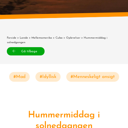
Forside
>
Lande
>
Mellemamerika
>
Cuba
>
Oplevelser
> Hummermiddag i
solnedgangen
Gå tilbage
#Mad
#Idyllisk
#Menneskeligt ansigt
Hummermiddag i
solnedgangen