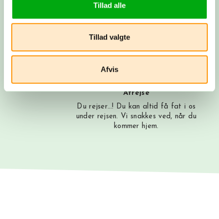
Tillad alle
Booking
Du betaler depositum, vi booker alt som
Tillad valgte
aftalt, og du modtager alle dine
rejsepapirer, så du rigtig kan glæde
dig.
Afvis
Afrejse
Du rejser…! Du kan altid få fat i os
under rejsen. Vi snakkes ved, når du
kommer hjem.