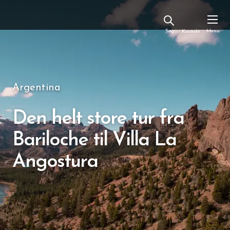
Kontakt
Argentina
Den helt store tur fra
Bariloche til Villa La
Angostura