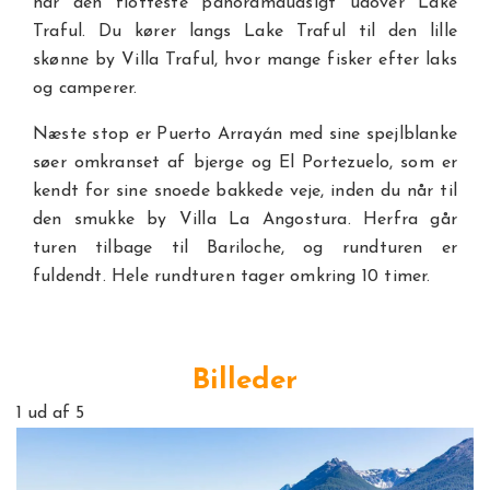
har den flotteste panoramaudsigt udover Lake
Traful. Du kører langs Lake Traful til den lille
skønne by Villa Traful, hvor mange fisker efter laks
og camperer.
Næste stop er Puerto Arrayán med sine spejlblanke
søer omkranset af bjerge og El Portezuelo, som er
kendt for sine snoede bakkede veje, inden du når til
den smukke by Villa La Angostura. Herfra går
turen tilbage til Bariloche, og rundturen er
fuldendt. Hele rundturen tager omkring 10 timer.
Billeder
1
ud af 5