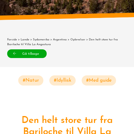
Forside
>
Lande
>
Sydamerika
>
Argentina
>
Oplevelser
> Den helt store tur fra
Bariloche til Villa La Angostura
Gå tilbage
#Natur
#Idyllisk
#Med guide
Den helt store tur fra
Bariloche til Villa La