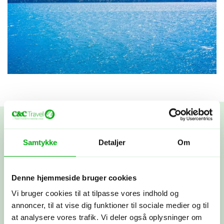
Samtykke
Detaljer
Om
Skræddersy din egen
rejse
Denne hjemmeside bruger cookies
Vi bruger cookies til at tilpasse vores indhold og
annoncer, til at vise dig funktioner til sociale medier og til
Fortæl os om dine rejsedrømme! Vi lytter, spørger ind og
at analysere vores trafik. Vi deler også oplysninger om
deler vores viden og erfaringer. Bagefter får du et