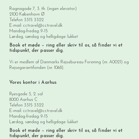
Ragnagade 7, 3. th. (ingen elevator)
2100 København Ø
Telefon
3315 3322
E-mail:
cctravel@cctravel.dk
Mandag-fredag: 9-15
Lørdag, søndag og helligdage: lukket
Book et møde
– ring eller skriv til os, så finder vi et
tidspunkt, der passer dig.
Vi er medlem af Danmarks Rejsebureau Forening (nr. A0021) og
Rejsegarantifonden (nr. 1068).
Vores kontor i Aarhus
Ryesgade 3, 2. sal
8000 Aarhus C
Telefon
3315 3322
E-mail:
cctravel@cctravel.dk
Mandag-fredag: 9-15
Lørdag, søndag og helligdage: lukket
Book et møde
– ring eller skriv til os, så finder vi et
tidspunkt, der passer dig.