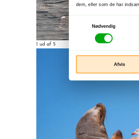
dem, eller som de har indsaml
Samtykkevalg
Nødvendig
1
ud af 5
Afvis