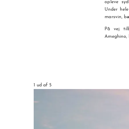
opleve syd
Under hele
marsvin, bæ
På vej ti
Ameghino, 
1
ud af 5