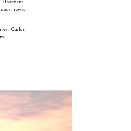
 strandene.
duer, ræve,
ter Carlos
em.