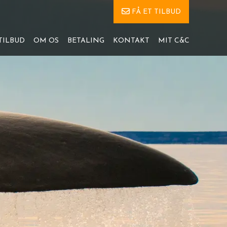
FÅ ET TILBUD
TILBUD
OM OS
BETALING
KONTAKT
MIT C&C