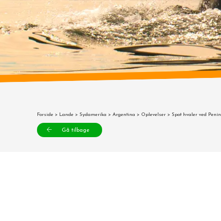
Forside
>
Lande
>
Sydamerika
>
Argentina
>
Oplevelser
> Spot hvaler ved Penín
Gå tilbage