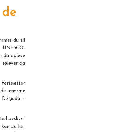
 de
mmer du til
en UNESCO-
n du opleve
e søløver og
 fortsætter
u de enorme
a Delgada –
terhavskyst
 kan du her