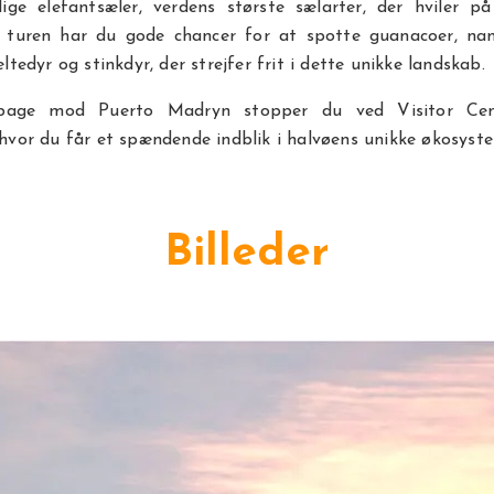
lige elefantsæler, verdens største sælarter, der hviler på
 turen har du gode chancer for at spotte guanacoer, nan
ltedyr og stinkdyr, der strejfer frit i dette unikke landskab.
lbage mod Puerto Madryn stopper du ved Visitor Cen
hvor du får et spændende indblik i halvøens unikke økosyst
Billeder