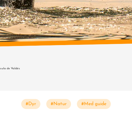
sula de Valdés
#Dyr
#Natur
#Med guide