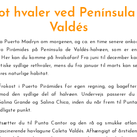
ot hvaler ved Península
Valdés
ra Puerto Madryn om morgenen, og ca. en time senere anko
to Pirámides på Península de Valdés-halvøen, som er 
. Her kan du komme på hvalsafari! Fra juni til december ka
iske sydlige rethvaler, mens du fra januar til marts kan s
eres naturlige habitat.
frokost i Puerto Pirámides for egen regning, og bagefter
mod den sydlige del af halvøen. Undervejs passerer d
 Salina Grande og Salina Chica, inden du når frem til Punt
dligste punkt.
tsætter du til Punta Cantor og den rå og smukke atlan
ascinerende havlagune Caleta Valdés. Afhængigt af årstiden