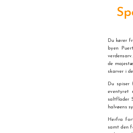
Sp
Du kører f
byen Puer
verdensarv
de majestæt
skarver i d
Du spiser 
eventyret 
saltflader
halvøens sy
Herfra for
samt den f