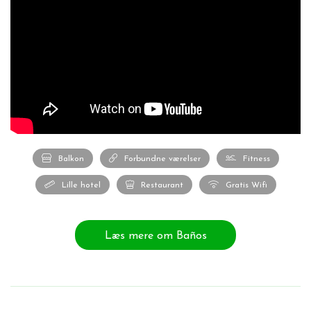
Balkon
Forbundne værelser
Fitness
Lille hotel
Restaurant
Gratis Wifi
Læs mere om Baños