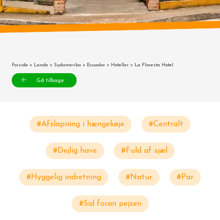
Forside
>
Lande
>
Sydamerika
>
Ecuador
>
Hoteller
> La Floresta Hotel
Gå tilbage
#Afslapning i hængekøje
#Centralt
#Dejlig have
#Fuld af sjæl
#Hyggelig indretning
#Natur
#Par
#Sid foran pejsen