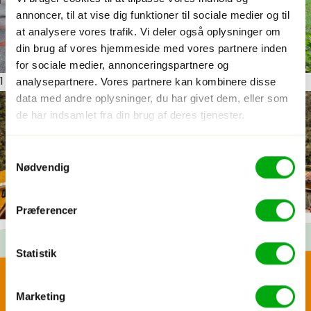
annoncer, til at vise dig funktioner til sociale medier og til
at analysere vores trafik. Vi deler også oplysninger om
din brug af vores hjemmeside med vores partnere inden
for sociale medier, annonceringspartnere og
analysepartnere. Vores partnere kan kombinere disse
1
ud af 7
data med andre oplysninger, du har givet dem, eller som
de har indsamlet fra din brug af deres tjenester.
Samtykkevalg
Nødvendig
Præferencer
Statistik
Glæd dig til...
Skræddersy din egen
Marketing