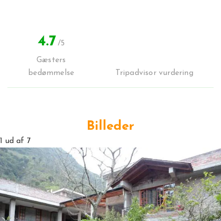
4.7
/5
Gæsters
bedømmelse
Tripadvisor vurdering
Billeder
1
ud af 7