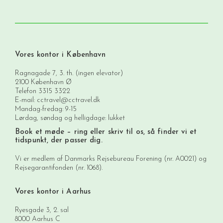
Vores kontor i København
Ragnagade 7, 3. th. (ingen elevator)
2100 København Ø
Telefon
3315 3322
E-mail:
cctravel@cctravel.dk
Mandag-fredag: 9-15
Lørdag, søndag og helligdage: lukket
Book et møde
– ring eller skriv til os, så finder vi et
tidspunkt, der passer dig.
Vi er medlem af Danmarks Rejsebureau Forening (nr. A0021) og
Rejsegarantifonden (nr. 1068).
Vores kontor i Aarhus
Ryesgade 3, 2. sal
8000 Aarhus C