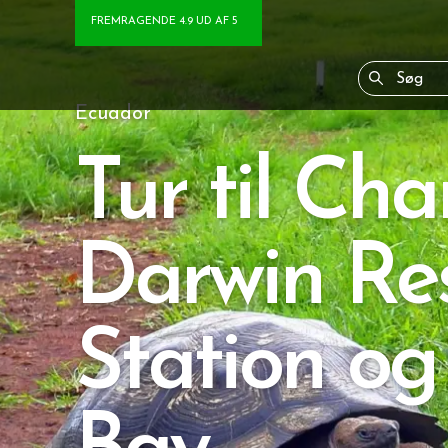
FREMRAGENDE 4.9 UD AF 5
Ecuador
Tur til Cha
Darwin Re
Station og