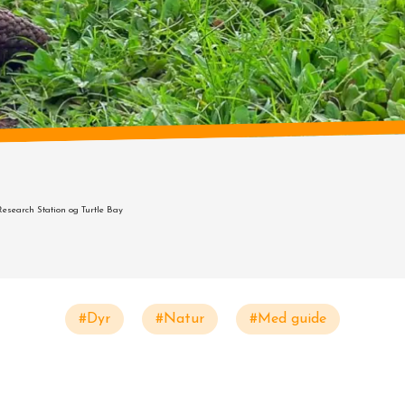
Research Station og Turtle Bay
#Dyr
#Natur
#Med guide