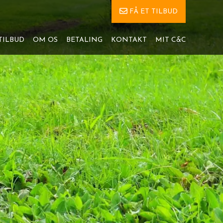
FÅ ET TILBUD
TILBUD
OM OS
BETALING
KONTAKT
MIT C&C