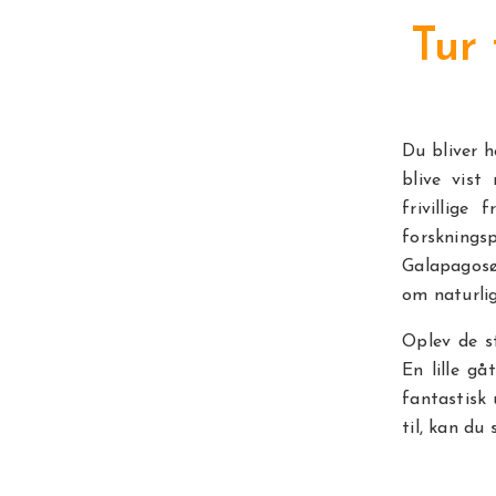
Tur
Du bliver 
blive vist
frivillige
forsknings
Galapagosø
om naturli
Oplev de s
En lille g
fantastisk 
til, kan du 