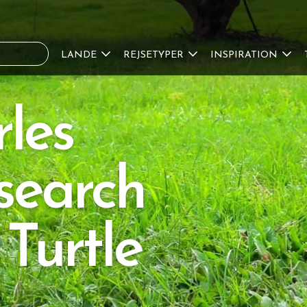
LANDE
REJSETYPER
INSPIRATION
rles
search
 Turtle