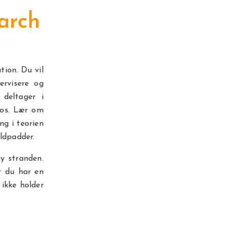
arch
ion. Du vil
ervisere og
 deltager i
gos. Lær om
g i teorien
ildpadder.
y stranden.
r du har en
 ikke holder