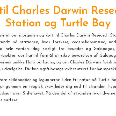
 til Charles Darwin Rese
Station og Turtle Bay
hentet om morgenen og kørt til Charles Darwin Research Stat
 rundt på stationen, hvor forskere, vedenskabsmænd, und
 fra hele verden, dog særligt fra Ecuador og Galapagos,
projekter, der har til formål at sikre bevarelsen af Galapa
ernes unikke flora og fauna, og om Charles Darwins forsknin
g udvælgelse. Du kan også besøge avlscenteret for kæmpesk
tore skildpadder og leguanerne i den fri natur på Turtle Ba
åtur gennem en tropisk skov leder dig ned til stranden, hvo
udsigt over Stillehavet. På den del af stranden hvor dyerne
se surfere.