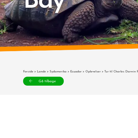
Bay
Forside
>
Lande
>
Sydamerika
>
Ecuador
>
Oplevelser
> Tur til Charles Darwin 
Gå tilbage