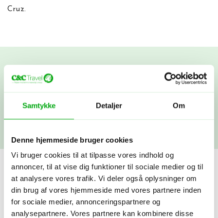
Cruz.
Dine ønsker:
Her ser du vores favoritter. Filtrér videre selv.
Samtykke
Detaljer
Om
Hvilken by?
Denne hjemmeside bruger cookies
Vi bruger cookies til at tilpasse vores indhold og
annoncer, til at vise dig funktioner til sociale medier og til
at analysere vores trafik. Vi deler også oplysninger om
din brug af vores hjemmeside med vores partnere inden
for sociale medier, annonceringspartnere og
Viser
ud af
analysepartnere. Vores partnere kan kombinere disse