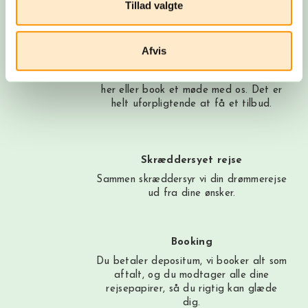
Tillad valgte
Byg din rejse nu
Afvis
Få et tilbud
Ring til os på 3315 3322, få et tilbud
her
eller book et møde med os. Det er
helt uforpligtende at få et tilbud.
Skræddersyet rejse
Sammen skræddersyr vi din drømmerejse
ud fra dine ønsker.
Booking
Du betaler depositum, vi booker alt som
aftalt, og du modtager alle dine
rejsepapirer, så du rigtig kan glæde
dig.