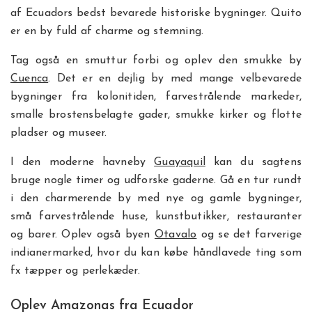
af Ecuadors bedst bevarede historiske bygninger. Quito
er en by fuld af charme og stemning.
Tag også en smuttur forbi og oplev den smukke by
Cuenca
. Det er en dejlig by med mange velbevarede
bygninger fra kolonitiden, farvestrålende markeder,
smalle brostensbelagte gader, smukke kirker og flotte
pladser og museer.
I den moderne havneby
Guayaquil
kan du sagtens
bruge nogle timer og udforske gaderne. Gå en tur rundt
i den charmerende by med nye og gamle bygninger,
små farvestrålende huse, kunstbutikker, restauranter
og barer. Oplev også byen
Otavalo
og se det farverige
indianermarked, hvor du kan købe håndlavede ting som
fx tæpper og perlekæder.
Oplev Amazonas fra Ecuador