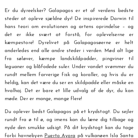
Er du dyreelsker? Galapagos er et af verdens bedste
steder at opleve sjældne dyr! De inspirerede Darwin til
hans teori om evolutionen og artens oprindelse – og
det er ikke svært at forstå, for oplevelserne er
kæmpestore! Dyrelivet på Galapagosøerne er helt
anderledes end alle andre steder i verden. Mød alt lige
fra søløver, kæmpe landskildpadder, pingviner til
leguaner og blåfodede suler. Under vandet svømmer du
rundt mellem farverige fisk og koraller, og hvis du er
heldig, kan det være du ser en skildpadde eller måske en
hvalhaj. Det er bare et lille udvalg af de dyr, du kan
møde. Der er mange, mange flere!
Du oplever bedst Galapagos på et krydstogt. Du sejler
rundt fra ø til ø, og imens kan du læne dig tilbage og
nyde den smukke udsigt. På dit krydstogt kan du tage
forbi havnebyen
Puerto Ayora
på vulkanøen Isla Santa