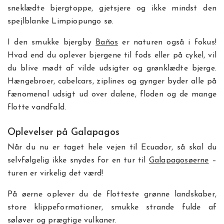
sneklædte bjergtoppe, gjetsjere og ikke mindst den
spejlblanke Limpiopungo sø.
I den smukke bjergby
Baños
er naturen også i fokus!
Hvad end du oplever bjergene til fods eller på cykel, vil
du blive mødt af vilde udsigter og grønklædte bjerge.
Hængebroer, cabelcars, ziplines og gynger byder alle på
fænomenal udsigt ud over dalene, floden og de mange
flotte vandfald.
Oplevelser på Galapagos
Når du nu er taget hele vejen til Ecuador, så skal du
selvfølgelig ikke snydes for en tur til
Galapagosøerne
–
turen er virkelig det værd!
På øerne oplever du de flotteste grønne landskaber,
store klippeformationer, smukke strande fulde af
søløver og prægtige vulkaner.