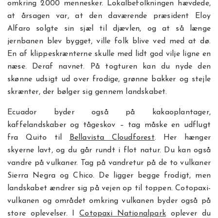
omkring 2000 mennesker. Lokalbefolkningen hævdede,
at årsagen var, at den daværende præsident Eloy
Alfaro solgte sin sjæl til djævlen, og at så længe
jernbanen blev bygget, ville folk blive ved med at dø.
En af klippeskrænterne skulle med lidt god vilje ligne en
næse. Deraf navnet. På togturen kan du nyde den
skønne udsigt ud over frodige, grønne bakker og stejle
skrænter, der bølger sig gennem landskabet.
Ecuador byder også på kakaoplantager,
kaffelandskaber og tågeskov – tag måske en udflugt
fra Quito til
Bellavista Cloudforest
. Her hænger
skyerne lavt, og du går rundt i flot natur. Du kan også
vandre på vulkaner. Tag på vandretur på de to vulkaner
Sierra Negra og Chico. De ligger begge frodigt, men
landskabet ændrer sig på vejen op til toppen. Cotopaxi-
vulkanen og området omkring vulkanen byder også på
store oplevelser. I
Cotopaxi Nationalpark
oplever du