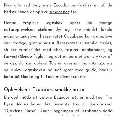
Ikke alle ved det, men Ecuador er faktisk et af de
bedste lande at opleve
Amazonas
fra.
Denne tropiske regnskov byder på mange
naturoplevelser, sjældne dyr og ikke mindst lokale
indianerlandsbyer. I reservatet Cuyabeno kan du opleve
den frodige, grønne natur. Reservatet er nemlig fredet,
så her vrimler det med aber, tapirer, anakondaer, og
farvestrålende fugle – og det er bare et par stykker af
de dyr, du kan opleve! Tag en overnatning i Amazonas
og oplev regnskoven på udflugter med guide, både i
kano på floden og til fods mellem træerne.
Oplevelser i Ecuadors smukke natur
En god måde at opleve Ecuador på, er med tog. Fra
byen
Alausi
kører det berømte tog til bjergpasset
“Djævlens Næse”. Under bygningen af jernbanen døde