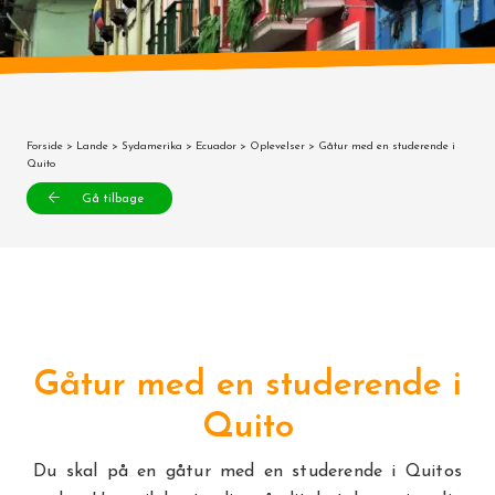
Forside
>
Lande
>
Sydamerika
>
Ecuador
>
Oplevelser
> Gåtur med en studerende i
Quito
Gå tilbage
Gåtur med en studerende i
Quito
Du skal på en gåtur med en studerende i Quitos