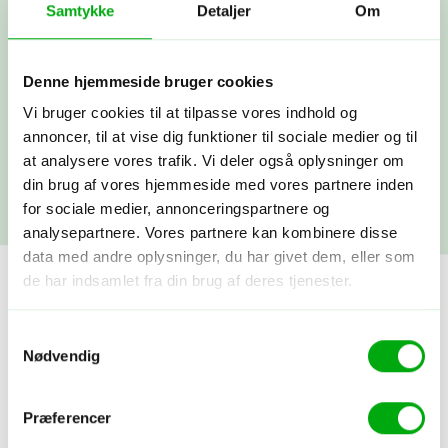
rejsepapirer, så du rigtig kan glæde
Samtykke
Detaljer
Om
dig.
Denne hjemmeside bruger cookies
Afrejse
Vi bruger cookies til at tilpasse vores indhold og
Du rejser…! Du kan altid få fat i os
annoncer, til at vise dig funktioner til sociale medier og til
under rejsen. Vi snakkes ved, når du
kommer hjem.
at analysere vores trafik. Vi deler også oplysninger om
din brug af vores hjemmeside med vores partnere inden
for sociale medier, annonceringspartnere og
analysepartnere. Vores partnere kan kombinere disse
data med andre oplysninger, du har givet dem, eller som
de har indsamlet fra din brug af deres tjenester.
Samtykkevalg
Nødvendig
Præferencer