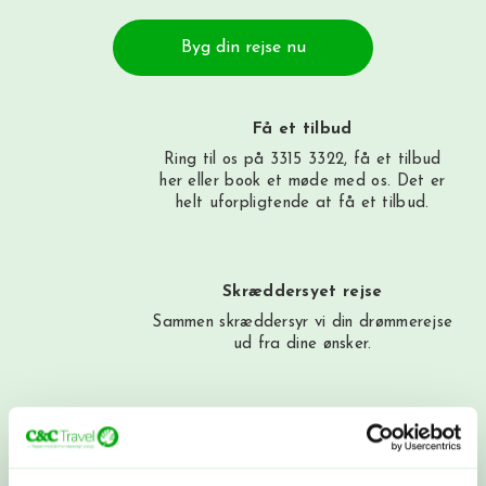
Byg din rejse nu
Få et tilbud
Ring til os på 3315 3322, få et tilbud
her
eller book et møde med os. Det er
helt uforpligtende at få et tilbud.
Skræddersyet rejse
Sammen skræddersyr vi din drømmerejse
ud fra dine ønsker.
Booking
Du betaler depositum, vi booker alt som
aftalt, og du modtager alle dine