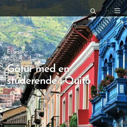
Kontakt
Ecuador
Gåtur med en
studerende i Quito