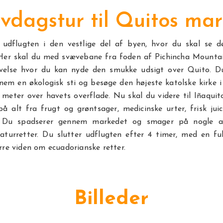
vdagstur til Quitos ma
 udflugten i den vestlige del af byen, hvor du skal se d
 Her skal du med svævebane fra foden af Pichincha Mountai
evelse hvor du kan nyde den smukke udsigt over Quito. D
em en økologisk sti og besøge den højeste katolske kirke i
0 meter over havets overflade. Nu skal du videre til Iñaqui
å alt fra frugt og grøntsager, medicinske urter, frisk jui
r. Du spadserer gennem markedet og smager på nogle a
gnaturretter. Du slutter udflugten efter 4 timer, med en f
rre viden om ecuadorianske retter.
Billeder