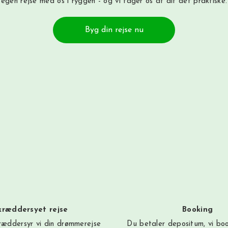
egen rejse med os i ryggen - og vi tager os af alt det praktiske.
Byg din rejse nu
kræddersyet rejse
Booking
æddersyr vi din drømmerejse
Du betaler depositum, vi bo