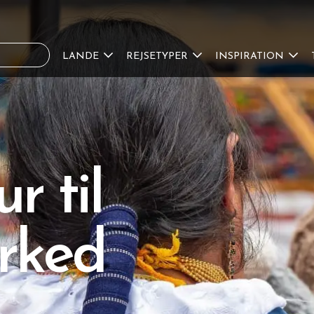
LANDE
REJSETYPER
INSPIRATION
r til
rked