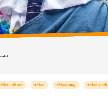
 marked
#Byrundture
#Mad
#Shopping
#Med guide