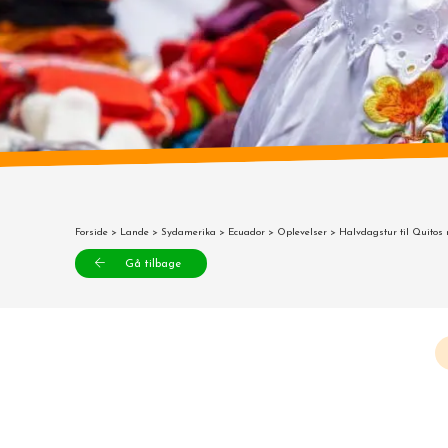
Forside
>
Lande
>
Sydamerika
>
Ecuador
>
Oplevelser
> Halvdagstur til Quitos
Gå tilbage