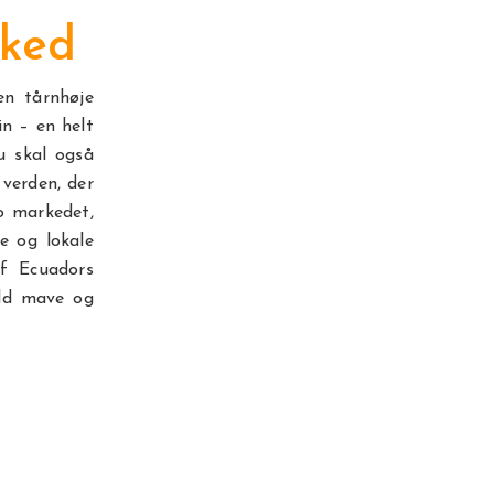
rked
en tårnhøje
n – en helt
u skal også
 verden, der
to markedet,
ce og lokale
f Ecuadors
uld mave og