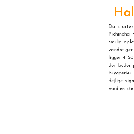
Hal
Du starter
Pichincha.
særlig opl
vandre genn
ligger 4.15
der byder p
bryggerie
dejlige si
med en stø