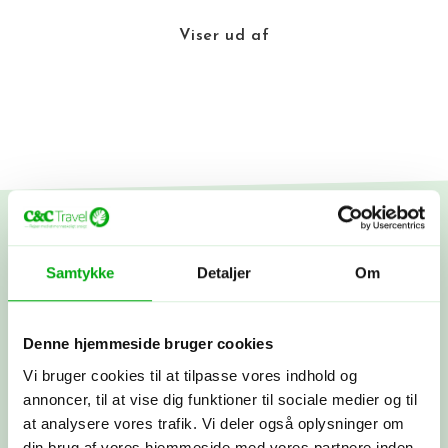
Viser
ud af
Samtykke
Detaljer
Om
Skræddersy din egen
rejse
Denne hjemmeside bruger cookies
Vi bruger cookies til at tilpasse vores indhold og
Fortæl os om dine rejsedrømme! Vi lytter, spørger ind og
annoncer, til at vise dig funktioner til sociale medier og til
deler vores viden og erfaringer. Bagefter får du et
at analysere vores trafik. Vi deler også oplysninger om
skræddersyet rejseforslag. Hvis synes om det, går vi i
din brug af vores hjemmeside med vores partnere inden