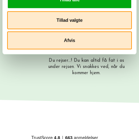
Booking
Du betaler depositum, vi booker alt som
Tillad valgte
aftalt, og du modtager alle dine
rejsepapirer, så du rigtig kan glæde
dig.
Afvis
Afrejse
Du rejser…! Du kan altid få fat i os
under rejsen. Vi snakkes ved, når du
kommer hjem.