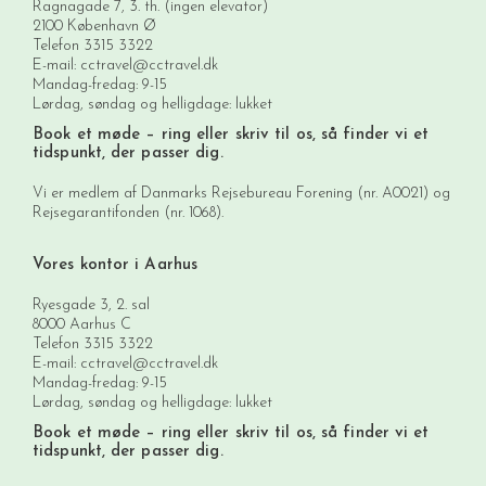
Ragnagade 7, 3. th. (ingen elevator)
2100 København Ø
Telefon
3315 3322
E-mail:
cctravel@cctravel.dk
Mandag-fredag: 9-15
Lørdag, søndag og helligdage: lukket
Book et møde
– ring eller skriv til os, så finder vi et
tidspunkt, der passer dig.
Vi er medlem af Danmarks Rejsebureau Forening (nr. A0021) og
Rejsegarantifonden (nr. 1068).
Vores kontor i Aarhus
Ryesgade 3, 2. sal
8000 Aarhus C
Telefon
3315 3322
E-mail:
cctravel@cctravel.dk
Mandag-fredag: 9-15
Lørdag, søndag og helligdage: lukket
Book et møde
– ring eller skriv til os, så finder vi et
tidspunkt, der passer dig.