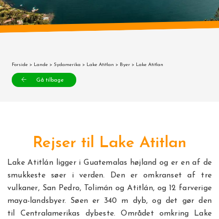
Forside
>
Lande
>
Sydamerika
>
Lake Atitlan
>
Byer
> Lake Atitlan
Gå tilbage
Rejser til Lake Atitlan
Lake Atitlán ligger i Guatemalas højland og er en af de
smukkeste søer i verden. Den er omkranset af tre
vulkaner, San Pedro, Tolimán og Atitlán, og 12 farverige
maya-landsbyer. Søen er 340 m dyb, og det gør den
til Centralamerikas dybeste. Området omkring Lake