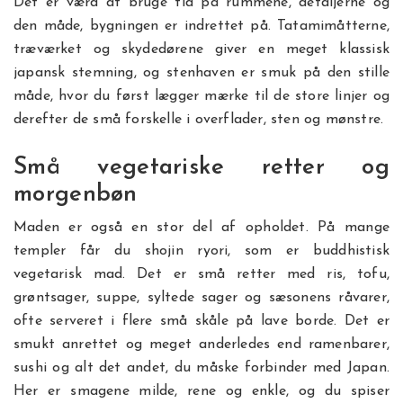
Det er værd at bruge tid på rummene, detaljerne og
den måde, bygningen er indrettet på. Tatamimåtterne,
træværket og skydedørene giver en meget klassisk
japansk stemning, og stenhaven er smuk på den stille
måde, hvor du først lægger mærke til de store linjer og
derefter de små forskelle i overflader, sten og mønstre.
Små vegetariske retter og
morgenbøn
Maden er også en stor del af opholdet. På mange
templer får du shojin ryori, som er buddhistisk
vegetarisk mad. Det er små retter med ris, tofu,
grøntsager, suppe, syltede sager og sæsonens råvarer,
ofte serveret i flere små skåle på lave borde. Det er
smukt anrettet og meget anderledes end ramenbarer,
sushi og alt det andet, du måske forbinder med Japan.
Her er smagene milde, rene og enkle, og du spiser