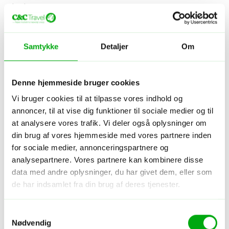
start.
Maden er vegetarisk, og den er en del af oplevelsen.
Den er ofte flot serveret og lavet med omtanke, men
Samtykke
Detaljer
Om
den minder ikke om vestlig morgenmad eller en klassisk
hotelbuffet. Hvis du har særlige madbehov, skal de
meldes tydeligt på forhånd.
Denne hjemmeside bruger cookies
Vi bruger cookies til at tilpasse vores indhold og
Tag gode sko med. Stierne i Okunoin og rundt i byen er
annoncer, til at vise dig funktioner til sociale medier og til
nemme for de fleste, men du går på sten, trapper og
at analysere vores trafik. Vi deler også oplysninger om
skovstier. Om vinteren og efter regn kan underlaget
din brug af vores hjemmeside med vores partnere inden
være glat. Vejret kan også skifte hurtigere i bjergene
for sociale medier, annonceringspartnere og
end i byerne, så en ekstra trøje eller regnjakke er en god
analysepartnere. Vores partnere kan kombinere disse
idé.
data med andre oplysninger, du har givet dem, eller som
de har indsamlet fra din brug af deres tjenester.
Du skal også være forberedt på, at aftenerne er stille.
Der er ikke et stort udvalg af barer, restauranter og
Samtykkevalg
aftenliv. Til gengæld er det netop om aftenen, Koyasan
Nødvendig