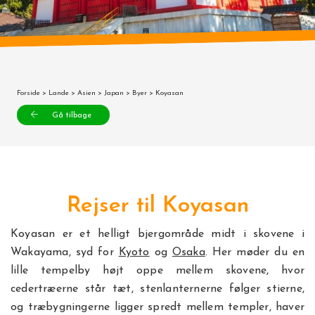
Forside
>
Lande
>
Asien
>
Japan
>
Byer
> Koyasan
Gå tilbage
Rejser til Koyasan
Koyasan er et helligt bjergområde midt i skovene i
Wakayama, syd for
Kyoto
og
Osaka
. Her møder du en
lille tempelby højt oppe mellem skovene, hvor
cedertræerne står tæt, stenlanternerne følger stierne,
og træbygningerne ligger spredt mellem templer, haver