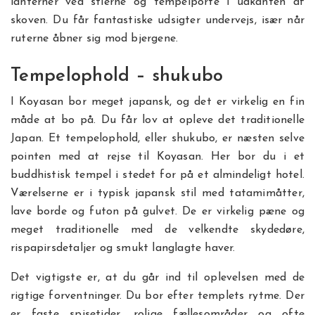
lanterner ved stierne og tempelporte i udkanten af
skoven. Du får fantastiske udsigter undervejs, især når
ruterne åbner sig mod bjergene.
Tempelophold – shukubo
I Koyasan bor meget japansk, og det er virkelig en fin
måde at bo på. Du får lov at opleve det traditionelle
Japan. Et tempelophold, eller shukubo, er næsten selve
pointen med at rejse til Koyasan. Her bor du i et
buddhistisk tempel i stedet for på et almindeligt hotel.
Værelserne er i typisk japansk stil med tatamimåtter,
lave borde og futon på gulvet. De er virkelig pæne og
meget traditionelle med de velkendte skydedøre,
rispapirsdetaljer og smukt langlagte haver.
Det vigtigste er, at du går ind til oplevelsen med de
rigtige forventninger. Du bor efter templets rytme. Der
er faste spisetider, rolige fællesområder og ofte