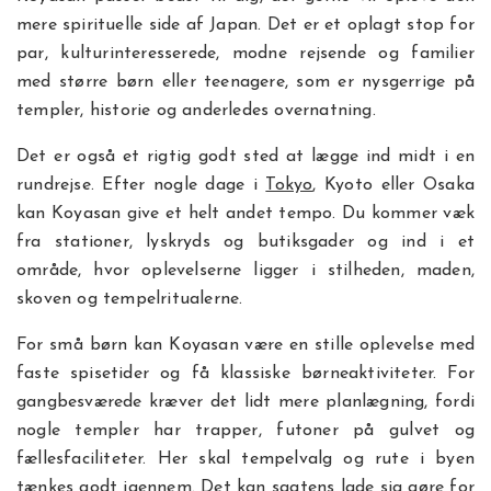
mere spirituelle side af Japan. Det er et oplagt stop for
par, kulturinteresserede, modne rejsende og familier
med større børn eller teenagere, som er nysgerrige på
templer, historie og anderledes overnatning.
Det er også et rigtig godt sted at lægge ind midt i en
rundrejse. Efter nogle dage i
Tokyo
, Kyoto eller Osaka
kan Koyasan give et helt andet tempo. Du kommer væk
fra stationer, lyskryds og butiksgader og ind i et
område, hvor oplevelserne ligger i stilheden, maden,
skoven og tempelritualerne.
For små børn kan Koyasan være en stille oplevelse med
faste spisetider og få klassiske børneaktiviteter. For
gangbesværede kræver det lidt mere planlægning, fordi
nogle templer har trapper, futoner på gulvet og
fællesfaciliteter. Her skal tempelvalg og rute i byen
tænkes godt igennem. Det kan sagtens lade sig gøre for