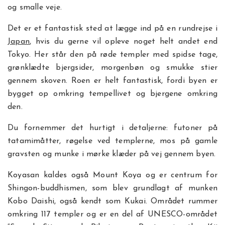
og smalle veje.
Det er et fantastisk sted at lægge ind på en rundrejse i
Japan
, hvis du gerne vil opleve noget helt andet end
Tokyo. Her står den på røde templer med spidse tage,
grønklædte bjergsider, morgenbøn og smukke stier
gennem skoven. Roen er helt fantastisk, fordi byen er
bygget op omkring tempellivet og bjergene omkring
den.
Du fornemmer det hurtigt i detaljerne: futoner på
tatamimåtter, røgelse ved templerne, mos på gamle
gravsten og munke i mørke klæder på vej gennem byen.
Koyasan kaldes også Mount Koya og er centrum for
Shingon-buddhismen, som blev grundlagt af munken
Kobo Daishi, også kendt som Kukai. Området rummer
omkring 117 templer og er en del af UNESCO-området