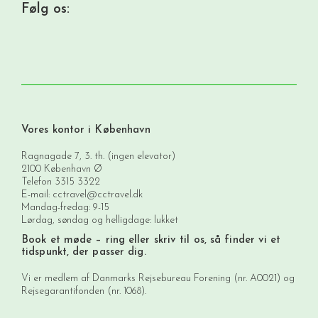
Følg os:
Vores kontor i København
Ragnagade 7, 3. th. (ingen elevator)
2100 København Ø
Telefon
3315 3322
E-mail:
cctravel@cctravel.dk
Mandag-fredag: 9-15
Lørdag, søndag og helligdage: lukket
Book et møde
– ring eller skriv til os, så finder vi et
tidspunkt, der passer dig.
Vi er medlem af Danmarks Rejsebureau Forening (nr. A0021) og
Rejsegarantifonden (nr. 1068).