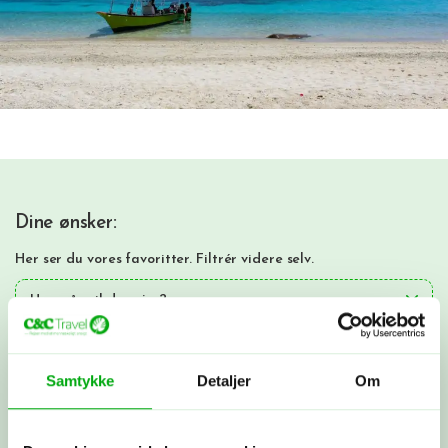
Dine ønsker:
Her ser du vores favoritter. Filtrér videre selv.
Hvornår vil du rejse?
Fortæl os, hvad du ønsker, så finder vi det, der matcher!
Samtykke
Detaljer
Om
Hvad er vigtigt for dig?