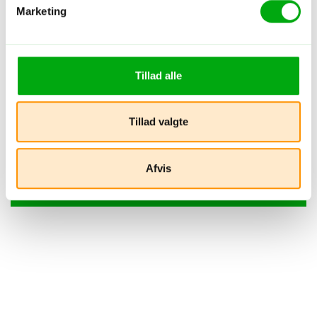
Marketing
Tillad alle
Hotel - Malaysia - Perhentian Islands
Alunan Resort
Tillad valgte
Strand
Øliv
Afvis
4
/5
Gæsters bedømmelse
Tripadvisor vurdering