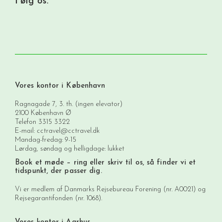
Følg os:
Vores kontor i København
Ragnagade 7, 3. th. (ingen elevator)
2100 København Ø
Telefon
3315 3322
E-mail:
cctravel@cctravel.dk
Mandag-fredag: 9-15
Lørdag, søndag og helligdage: lukket
Book et møde
– ring eller skriv til os, så finder vi et
tidspunkt, der passer dig.
Vi er medlem af Danmarks Rejsebureau Forening (nr. A0021) og
Rejsegarantifonden (nr. 1068).