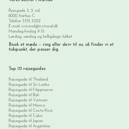
Vores kontor i Aarhus
Ryesgade 3, 2. sal
8000 Aarhus C
Telefon
3315 3322
E-mail:
cctravel@cctravel.dk
Mandag-fredag: 9-15
Lørdag, søndag og helligdage: lukket
Book et møde
– ring eller skriv til os, så finder vi et
tidspunkt, der passer dig.
Top 10 rejseguides
Rejseguide til Thailand
Rejseguide til Sri Lanka
Rejseguide til Filippinerne
Rejseguide til Bali
Rejseguide til Vietnam
Rejseguide til Mexico
Rejseguide til Costa Rica
Rejseguide til Cuba
Rejseguide til Japan
Rejseguide til Argentina