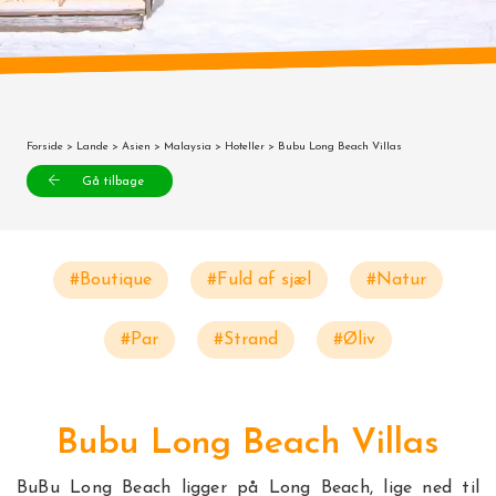
Forside
>
Lande
>
Asien
>
Malaysia
>
Hoteller
> Bubu Long Beach Villas
Gå tilbage
#Boutique
#Fuld af sjæl
#Natur
#Par
#Strand
#Øliv
Bubu Long Beach Villas
BuBu Long Beach ligger på Long Beach, lige ned til