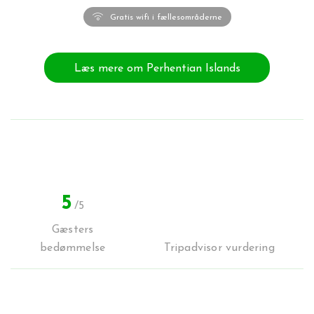
Gratis wifi i fællesområderne
Læs mere om Perhentian Islands
5
/5
Gæsters
bedømmelse
Tripadvisor vurdering