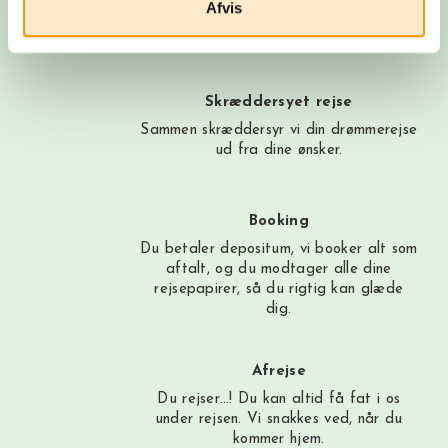
her
eller book et møde med os. Det er
Afvis
helt uforpligtende at få et tilbud.
Skræddersyet rejse
Sammen skræddersyr vi din drømmerejse
ud fra dine ønsker.
Booking
Du betaler depositum, vi booker alt som
aftalt, og du modtager alle dine
rejsepapirer, så du rigtig kan glæde
dig.
Afrejse
Du rejser…! Du kan altid få fat i os
under rejsen. Vi snakkes ved, når du
kommer hjem.