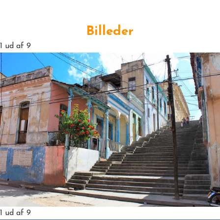
Billeder
1
ud af 9
1
ud af 9