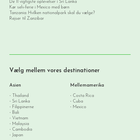
De 11 vigtigste oplevelser i Sri Lanka
Kør selv-ferie i Mexico med børn
Tanzania: Hvilken nationalpark skal du vælge?
Rejser til Zanzibar
Vælg mellem vores destinationer
Asien
Mellemamerika
Thailand
Costa Rica
Sri Lanka
Cuba
Filippinerne
Mexico
Bali
Vietnam
Malaysia
Cambodia
Japan