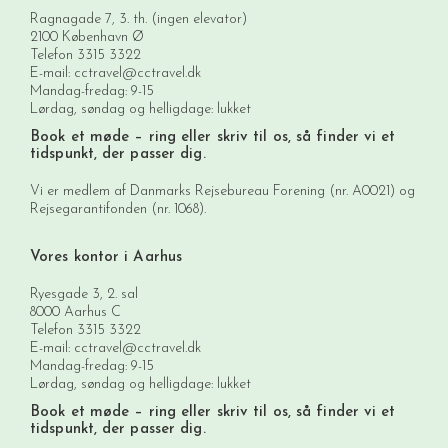
Ragnagade 7, 3. th. (ingen elevator)
2100 København Ø
Telefon
3315 3322
E-mail:
cctravel@cctravel.dk
Mandag-fredag: 9-15
Lørdag, søndag og helligdage: lukket
Book et møde
– ring eller skriv til os, så finder vi et
tidspunkt, der passer dig.
Vi er medlem af Danmarks Rejsebureau Forening (nr. A0021) og
Rejsegarantifonden (nr. 1068).
Vores kontor i Aarhus
Ryesgade 3, 2. sal
8000 Aarhus C
Telefon
3315 3322
E-mail:
cctravel@cctravel.dk
Mandag-fredag: 9-15
Lørdag, søndag og helligdage: lukket
Book et møde
– ring eller skriv til os, så finder vi et
tidspunkt, der passer dig.