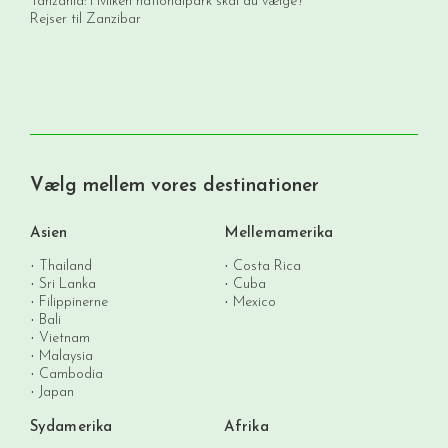
Tanzania: Hvilken nationalpark skal du vælge?
Rejser til Zanzibar
Vælg mellem vores destinationer
Asien
Mellemamerika
Thailand
Costa Rica
Sri Lanka
Cuba
Filippinerne
Mexico
Bali
Vietnam
Malaysia
Cambodia
Japan
Sydamerika
Afrika