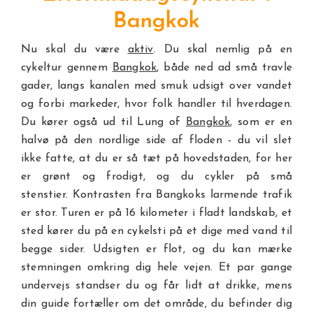
Bangkok
Nu skal du være
aktiv
. Du skal nemlig på en
cykeltur gennem
Bangkok
, både ned ad små travle
gader, langs kanalen med smuk udsigt over vandet
og forbi markeder, hvor folk handler til hverdagen.
Du kører også ud til Lung of
Bangkok
, som er en
halvø på den nordlige side af floden - du vil slet
ikke fatte, at du er så tæt på hovedstaden, for her
er grønt og frodigt, og du cykler på små
stenstier. Kontrasten fra Bangkoks larmende trafik
er stor. Turen er på 16 kilometer i fladt landskab, et
sted kører du på en cykelsti på et dige med vand til
begge sider. Udsigten er flot, og du kan mærke
stemningen omkring dig hele vejen. Et par gange
undervejs standser du og får lidt at drikke, mens
din guide fortæller om det område, du befinder dig