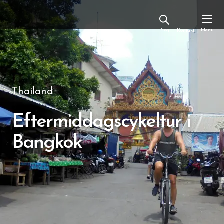
Kontakt
Thailand
Eftermiddagscykeltur i
Bangkok