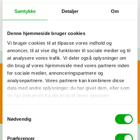
Samtykke
Detaljer
Om
Denne hjemmeside bruger cookies
Vi bruger cookies til at tilpasse vores indhold og
annoncer, til at vise dig funktioner til sociale medier og til
at analysere vores trafik. Vi deler også oplysninger om
din brug af vores hjemmeside med vores partnere inden
Glæd dig til...
for sociale medier, annonceringspartnere og
Skræddersy din egen
analysepartnere. Vores partnere kan kombinere disse
data med andre oplysninger, du har givet dem, eller som
At opleve storbyen fra en cykel
rejse
de har indsamlet fra din brug af deres tjenester.
En guidet tur gennem Bangkoks gader og stræder
En sejltur over floden
Samtykkevalg
Fortæl os om dine rejsedrømme! Vi lytter, spørger ind og
At se byens mange sider
Nødvendig
deler vores viden og erfaringer. Bagefter får du et
skræddersyet rejseforslag. Hvis synes om det, går vi i
gang med at booke fly, hoteller og oplevelser, præcis
Præferencer
som vi har aftalt. Nu har du sammensat din helt egen