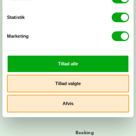
rejse med os i ryggen - og vi tager os af alt det
praktiske.
Statistik
Byg din rejse nu
Marketing
Få et tilbud
Ring til os på 3315 3322, få et tilbud
Tillad alle
her
eller book et møde med os. Det er
helt uforpligtende at få et tilbud.
Tillad valgte
Skræddersyet rejse
Afvis
Sammen skræddersyr vi din drømmerejse
ud fra dine ønsker.
Booking