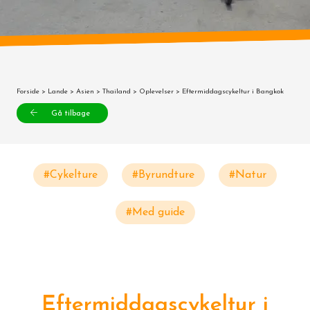
Forside
>
Lande
>
Asien
>
Thailand
>
Oplevelser
> Eftermiddagscykeltur i Bangkok
Gå tilbage
#Cykelture
#Byrundture
#Natur
#Med guide
Eftermiddagscykeltur i