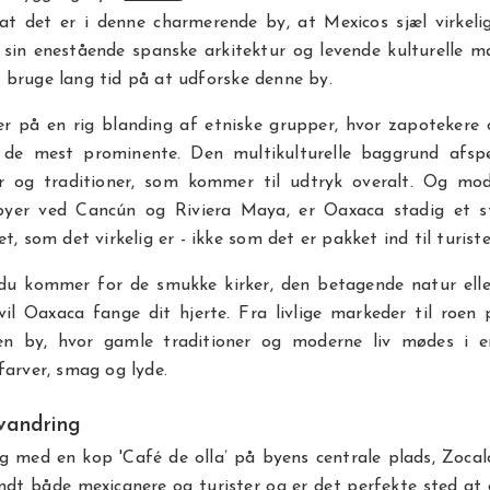
 at det er i denne charmerende by, at Mexicos sjæl virkeli
 sin enestående spanske arkitektur og levende kulturelle m
 bruge lang tid på at udforske denne by.
r på en rig blanding af etniske grupper, hvor zapotekere 
 de mest prominente. Den multikulturelle baggrund afspe
ur og traditioner, som kommer til udtryk overalt. Og mo
ebyer ved Cancún og Riviera Maya, er Oaxaca stadig et s
t, som det virkelig er - ikke som det er pakket ind til turiste
u kommer for de smukke kirker, den betagende natur ell
vil Oaxaca fange dit hjerte. Fra livlige markeder til roen
n by, hvor gamle traditioner og moderne liv mødes i 
farver, smag og lyde.
vandring
g med en kop 'Café de olla’ på byens centrale plads, Zocal
dt både mexicanere og turister og er det perfekte sted at o