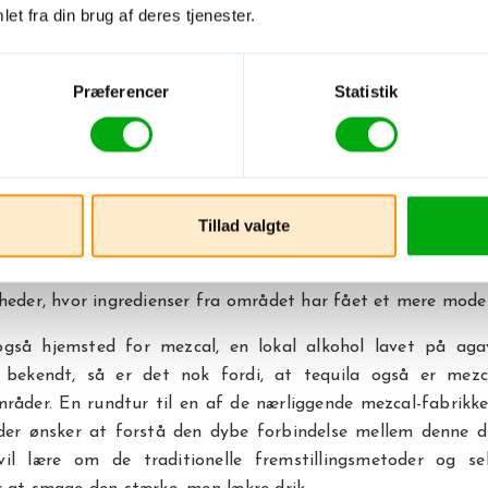
ter, og netop markederne er det perfekte sted at s
et fra din brug af deres tjenester.
yr. Prøv Oaxacas berømte chokolade, som har rødder 
rik Xocóatl. Besøg også chokoladeparadiset Mayor Domo
edsområdet, for at smage de udsøgte søde sager, som byen
Præferencer
Statistik
med Oaxaca-ost, der trækkes i strimler, tostadas, sprøde t
ra boder, hvor tortillas bliver lavet på store plader foran d
ajs får dine tænder til at løbe i vand. Hvis du tør, kan du
Tillad valgte
 famøse ristede græshopper, krydret med chili for en v
Udover den traditionsrige gademad, byder Oaxaca også på e
heder, hvor ingredienser fra området har fået et mere mode
gså hjemsted for mezcal, en lokal alkohol lavet på aga
 bekendt, så er det nok fordi, at tequila også er mezc
råder. En rundtur til en af de nærliggende mezcal-fabrikke
 der ønsker at forstå den dybe forbindelse mellem denne d
vil lære om de traditionelle fremstillingsmetoder og sel