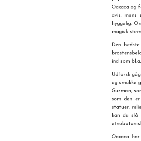
Oaxaca og få
avis, mens 
hyggelig. O
magisk stemn
Den bedste
brostensbela
ind som bl.a
Udforsk gåg
og smukke ga
Guzman, som
som den er 
statuer, rel
kan du slå
etnobotanis
Oaxaca har 