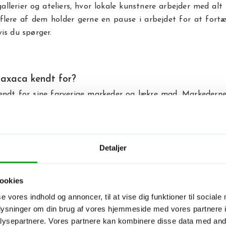
llerier og ateliers, hvor lokale kunstnere arbejder med alt f
flere af dem holder gerne en pause i arbejdet for at fort
is du spørger.
axaca kendt for?
endt for sine farverige markeder og lækre mad. Markederne
 for sig. De sprudler af farver, dufte og liv, og det er et ste
 når du besøger byen. På markeder som Mercado Benito J
ra håndlavet kunsthåndværk og farvestrålende keramik
rædyr og sombreroer, som uden tvivl vil bringe et smil fr
Detaljer
cansk marked med en helt særlig atmosfære, hvor du ka
nirs og traditionelt tøj.
ookies
se vores indhold og annoncer, til at vise dig funktioner til sociale
axacas farverige køkken
oplysninger om din brug af vores hjemmeside med vores partnere i
Oaxaca er heller ikke fuldendt uden at smage på byens
ysepartnere. Vores partnere kan kombinere disse data med andr