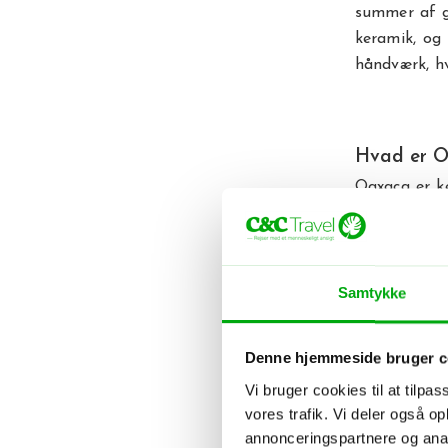
summer af ga
keramik, og 
håndværk, hv
Hvad er O
Oaxaca er k
en oplevelse
gå glip af,
købe alt f
håndmalede t
Samtykke
typisk mexi
smukke souve
Denne hjemmeside bruger c
Vi bruger cookies til at tilpas
Smag på O
vores trafik. Vi deler også 
En tur til 
annonceringspartnere og anal