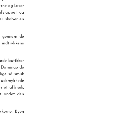
erne og læser
afslappet og
er skaber en
r gennem de
e indtrykkene
øde butikker
ta Domingo de
lige så smuk
t udsmykkede
or et afbræk,
t andet den
kkerne. Byen