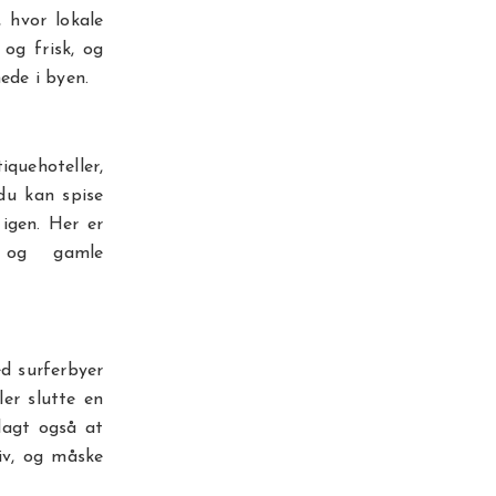
 hvor lokale
og frisk, og
ede i byen.
quehoteller,
du kan spise
igen. Her er
r og gamle
ed surferbyer
ler slutte en
lagt også at
iv, og måske