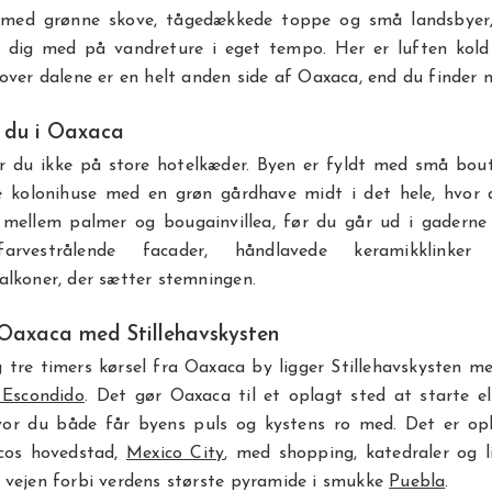
med grønne skove, tågedækkede toppe og små landsbyer,
r dig med på vandreture i eget tempo. Her er luften kold 
over dalene er en helt anden side af Oaxaca, end du finder n
 du i Oaxaca
r du ikke på store hotelkæder. Byen er fyldt med små bouti
e kolonihuse med en grøn gårdhave midt i det hele, hvor 
ellem palmer og bougainvillea, før du går ud i gaderne 
rvestrålende facader, håndlavede keramikklinke
lkoner, der sætter stemningen.
Oaxaca med Stillehavskysten
tre timers kørsel fra Oaxaca by ligger Stillehavskysten m
 Escondido
. Det gør Oaxaca til et oplagt sted at starte el
hvor du både får byens puls og kystens ro med. Det er op
cos hovedstad,
Mexico City
, med shopping, katedraler og l
 vejen forbi verdens største pyramide i smukke
Puebla
.