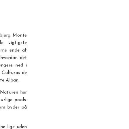
lbjerg Monte
e vigtigste
erne ende af
 hvordan det
ængere ned i
 Culturas de
nte Alban.
 Naturen her
rlige pools.
som byder på
ene lige uden