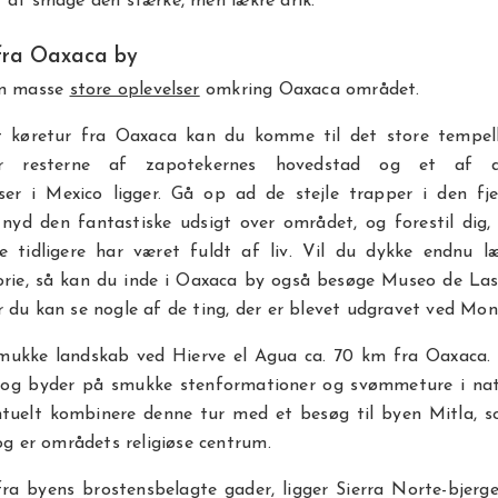
r at smage den stærke, men lækre drik.
fra Oaxaca by
en masse
store oplevelser
omkring Oaxaca området.
t køretur fra Oaxaca kan du komme til det store tempe
r resterne af zapotekernes hovedstad og et af d
ser i Mexico ligger. Gå op ad de stejle trapper i den fj
 nyd den fantastiske udsigt over området, og forestil dig,
de tidligere har været fuldt af liv. Vil du dykke endnu l
torie, så kan du inde i Oaxaca by også besøge Museo de Las
 du kan se nogle af de ting, der er blevet udgravet ved Mo
mukke landskab ved Hierve el Agua ca. 70 km fra Oaxaca.
k og byder på smukke stenformationer og svømmeture i natu
tuelt kombinere denne tur med et besøg til byen Mitla, 
 og er områdets religiøse centrum.
ra byens brostensbelagte gader, ligger Sierra Norte-bjerg