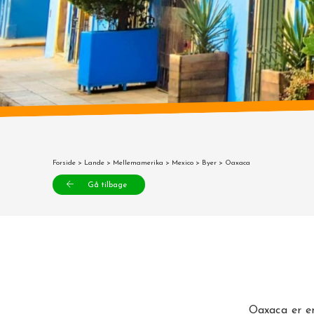
Forside
>
Lande
>
Mellemamerika
>
Mexico
>
Byer
> Oaxaca
Gå tilbage
Oaxaca er e