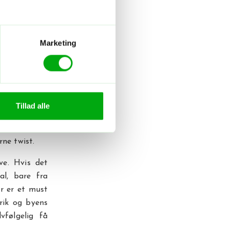
tarte dette
i den gamle
, som ligger
 er så kendt
Marketing
acos, mole og
ig, og duften
 udfordre dig
Tillad alle
irkelig unik
n masse fine
rne twist.
ve. Hvis det
al, bare fra
r er et must
rik og byens
vfølgelig få