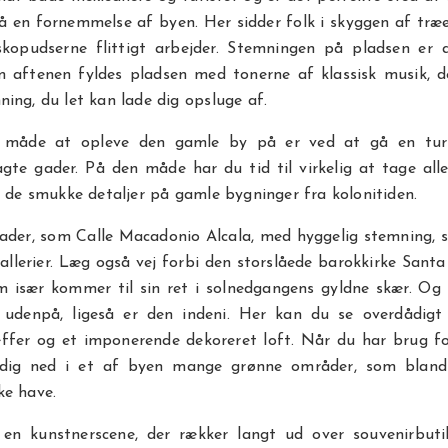
 en fornemmelse af byen. Her sidder folk i skyggen af træ
skopudserne flittigt arbejder. Stemningen på pladsen er 
m aftenen fyldes pladsen med tonerne af klassisk musik, d
ing, du let kan lade dig opsluge af.
 måde at opleve den gamle by på er ved at gå en tu
gte gader. På den måde har du tid til virkelig at tage all
. de smukke detaljer på gamle bygninger fra kolonitiden.
ader, som Calle Macadonio Alcala, med hyggelig stemning, s
llerier. Læg også vej forbi den storslåede barokkirke San
 især kommer til sin ret i solnedgangens gyldne skær. Og 
udenpå, ligeså er den indeni. Her kan du se overdådig
ieffer og et imponerende dekoreret loft. Når du har brug f
 dig ned i et af byen mange grønne områder, som bland
ke have.
en kunstnerscene, der rækker langt ud over souvenirbuti