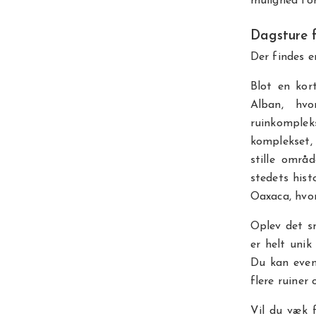
mulighed fo
Dagsture 
Der findes 
Blot en kor
Alban, hvo
ruinkomplek
komplekset,
stille områ
stedets his
Oaxaca, hvor
Oplev det s
er helt uni
Du kan even
flere ruiner
Vil du væk f