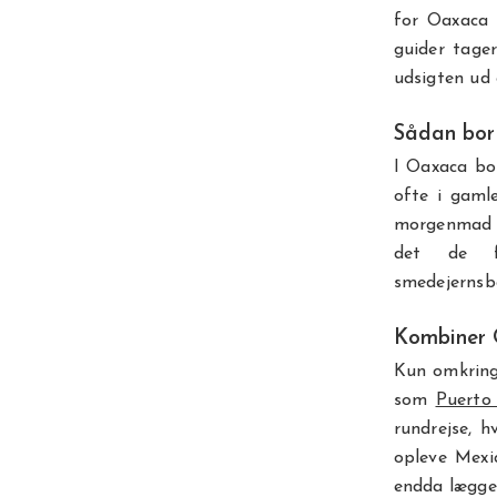
for Oaxaca 
guider tage
udsigten ud 
Sådan bor
I Oaxaca bo
ofte i gaml
morgenmad m
det de fa
smedejernsba
Kombiner 
Kun omkring 
som
Puerto
rundrejse, 
opleve Mexi
endda lægge