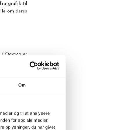
ra grafik til
ælle om deres
 i Oaxaca er
d, du ikke må
uárez kan du
kranier til
em. Det er et
Om
n finde både
 medier og til at analysere
nden for sociale medier,
 kulinariske
e oplysninger, du har givet