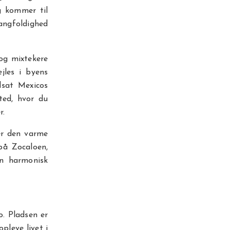
g kommer til
angfoldighed
og mixtekere
jles i byens
dsat Mexicos
ted, hvor du
r.
er den varme
 på Zocaloen,
en harmonisk
o. Pladsen er
pleve livet i