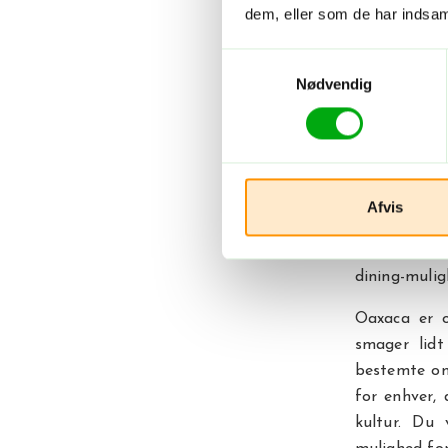
specialite
dem, eller som de har indsaml
smagsevent
aztekiske d
Samtykkevalg
midt i mark
Nødvendig
for.
Quesadillas 
små retter f
af grillet m
Afvis
selv med de
oplevelse. 
dining-mulig
Oaxaca er o
smager lidt
bestemte om
for enhver,
kultur. Du 