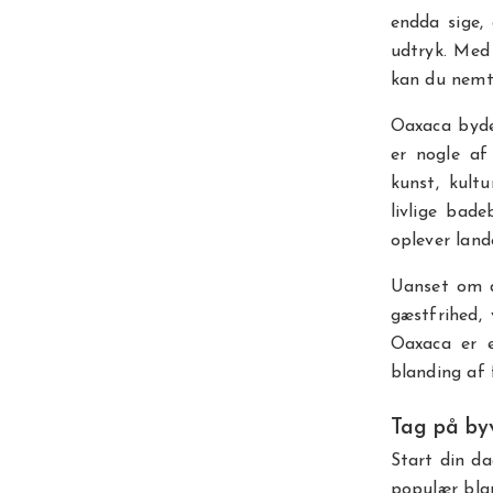
endda sige,
udtryk. Med
kan du nemt
Oaxaca byde
er nogle af
kunst, kult
livlige bad
oplever lande
Uanset om d
gæstfrihed, 
Oaxaca er e
blanding af 
Tag på by
Start din da
populær blan