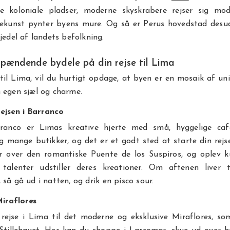
e koloniale pladser, moderne skyskrabere rejser sig mo
dekunst pynter byens mure. Og så er Perus hovedstad desu
djedel af landets befolkning.
pændende bydele på din rejse til Lima
 til Lima, vil du hurtigt opdage, at byen er en mosaik af un
 egen sjæl og charme.
ejsen i Barranco
ranco er Limas kreative hjerte med små, hyggelige cafe
 mange butikker, og det er et godt sted at starte din rejs
r over den romantiske Puente de los Suspiros, og oplev ku
 talenter udstiller deres kreationer. Om aftenen liver 
 så gå ud i natten, og drik en pisco sour.
Miraflores
 rejse i Lima til det moderne og eksklusive Miraflores, so