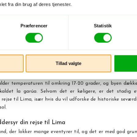
re actionpræget, så hop på en
cykel
, og udforsk byens
et fra din brug af deres tjenester.
Præferencer
Statistik
l Lima for at dykke ned i Perus historie, kan du - udover at
Miraflores - også tage til Pachacamac-ruinerne en 40 kilom
al du rejse til Lima?
Tillad valgte
 til Lima hele året, for vejret her er mildt. Fra december til
ma, og temperaturen ligger typisk mellem 25 og 30 grader.
lder temperaturen til omkring 17-20 grader, og byen dække
kaldet la garúa. Selvom det er køligere, er det stadig e
 rejse til Lima, især hvis du vil udforske de historiske sevær
ol.
ersyr din rejse til Lima
and, der lokker mange eventyrer til, og det er med god grun