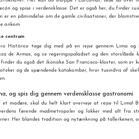
 Stillehavet. Her kan du shoppe i Larcomar, skue ud over h
ecón og spise i verdensklasse. Det er også her, du finder ru
m er en påmindelse om de gamle civilisationer, der blomstr
ne ankom.
ske centrum
ro Histórico tage dig med på en rejse gennem Lima og P
aza de Armas, og se regeringspaladset og den storslåede ka
 finder du også det ikoniske San Francisco-kloster, som er k
ioteker og de spændende katakomber, hvor tusindvis af skel
en.
ima, og spis dig gennem verdensklasse gastronomi
f et madøre, skal du helt klart overveje at rejse til Lima! 
erdens førende madmetropoler og lokker med alt fra str
erner. Her blandes tradition og nytænkning på tallerkenen, o
.