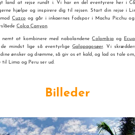
gt land at rejse rundt i. Vi har en del eventyrere her i C
gerne hjælpe og inspirere dig til rejsen. Start din rejse i L
s mod
Cuzco
og går i inkaernes fodspor i Machu Picchu o
orslåede
Colca Canyon
.
å nemt at kombinere med nabolandene
Colombia
og
Ecua
de mindst lige så eventyrlige
Galapagosøer
. Vi skrædder
 dine ønsker og drømme, så giv os et kald, og lad os tale om
til Lima og Peru ser ud.
Billeder