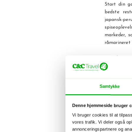
Start din g
bedste res
japansk-per
spiseopleve
markeder, s
råmarineret 
Peru har en
steder, der 
gryderetter
af alle i bå
Samtykke
Aktive rejs
Der er masse
Denne hjemmeside bruger c
Costa Verde,
Vi bruger cookies til at tilpas
fra nær og f
vores trafik. Vi deler også 
oplevelse, 
annonceringspartnere og anal