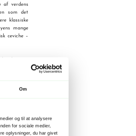
e af verdens
ken som det
re klassiske
 byens mange
sk ceviche –
nder du også
enes krydrede
om er elsket
Om
ns kystlinje,
ækker surfere
 medier og til at analysere
en er også en
nden for sociale medier,
 det være en
e oplysninger, du har givet