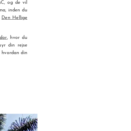
&C, og de vil
ima, inden du
g
Den Hellige
dor
, hvor du
syr din rejse
, hvordan din