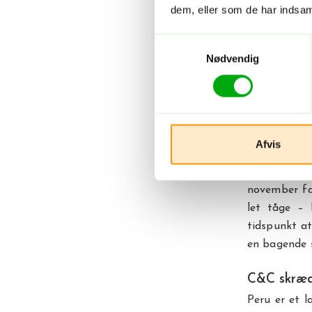
smule mind
dem, eller som de har indsaml
nabolag.
Samtykkevalg
Nødvendig
Rejser du ti
Pucllana i 
byen.
Hvornår sk
Afvis
Du kan rejse
sommer i Li
november fa
let tåge – 
tidspunkt at
en bagende s
C&C skrædd
Peru er et l