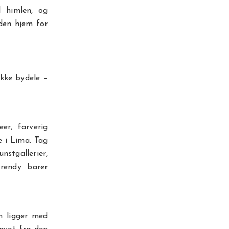
d himlen, og
den hjem for
ikke bydele –
er, farverig
e i Lima. Tag
nstgallerier,
trendy barer
m ligger med