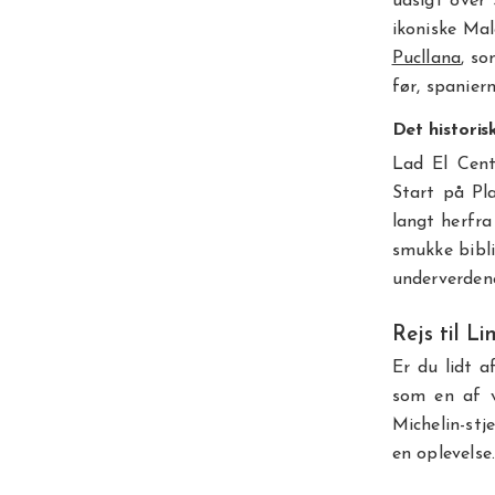
udsigt over
ikoniske Mal
Pucllana
, so
før, spanier
Det histori
Lad El Cent
Start på Pl
langt herfra
smukke bibl
underverden
Rejs til L
Er du lidt a
som en af v
Michelin-stj
en oplevelse