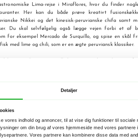
astronomiske Lima-rejse i Miraflores, hvor du finder nogl
tauranter. Her kan du både prøve kreativt fusionskøk
uvianske Nikkei og det kinesisk-peruvianske chifa samt me
lser. Du skal selvfølgelig også lægge vejen forbi et af
om for eksempel Mercado de Surquillo, og spise en skål fri
fisk med lime og chili, som er en ægte peruviansk klassiker.
 dyb og traditionsrig madkultur, og i pulserende Lima fi
hylder landets mange regioner. Spis dig gennem Andesbjerg
 og Arequipas rocoto relleno, og smag også lomo saltado, s
de nord og syd.
Detaljer
er til Lima
r af muligheder for aktive eventyr på en rejse til Lima. Bye
ookies
 er et mekka for vandsportsentusiaster, og bølgerne tiltr
se vores indhold og annoncer, til at vise dig funktioner til sociale
jern. Paragliding over klipperne og fugleperspektiv over by
oplysninger om din brug af vores hjemmeside med vores partnere i
der vil give uforglemmelige minder om din Lima-rejse. Skal
ysepartnere. Vores partnere kan kombinere disse data med andr