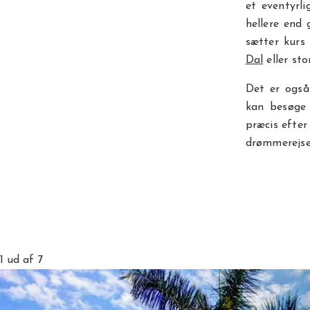
et eventyrli
hellere end 
sætter kur
Dal
eller st
Det er ogs
kan besøge 
præcis efter
drømmerejse 
1
ud af 7