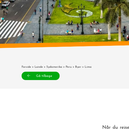
Forside
>
Lande
>
Sydamerika
>
Peru
>
Byer
> Lima
Gå tilbage
Når du rejse