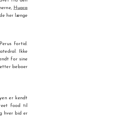
avet fra den
inerne,
Huaca
ede her længe
erus fortid.
tedral. Ikke
endt for sine
etter beboer
Byen er kendt
eet food til
g hver bid er