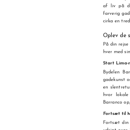
af liv på d
farverig ga
cirka en tre
Oplev de s
På din rejse
hver med sin
Start Lima-r
Bydelen Bar
gadekunst og
en slentretu
hvor lokale
Barranco op,
Fortsæt til 
Fortsæt din