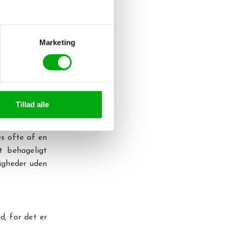
 forskellige
Marketing
 besøge Huaca
eter udenfor
Tillad alle
 april er det
 Fra maj til
s ofte af en
t behageligt
digheder uden
d, for det er