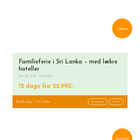
Luksus
Familieferie i Sri Lanka – med lækre
hoteller
Kandy, Ella, Tangalle
12 dage fra 22.990,-
Rejseforslag — Sri Lanka
Rundrejse
Natur
Uturistet