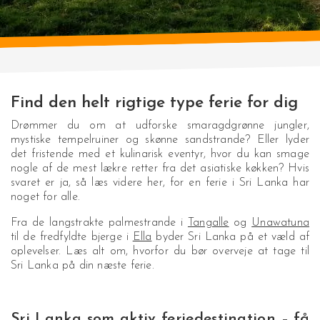
Find den helt rigtige type ferie for dig
Drømmer du om at udforske smaragdgrønne jungler,
mystiske tempelruiner og skønne sandstrande? Eller lyder
det fristende med et kulinarisk eventyr, hvor du kan smage
nogle af de mest lækre retter fra det asiatiske køkken? Hvis
svaret er ja, så læs videre her, for en ferie i Sri Lanka har
noget for alle.
Fra de langstrakte palmestrande i
Tangalle
og
Unawatuna
til de fredfyldte bjerge i
Ella
byder Sri Lanka på et væld af
oplevelser. Læs alt om, hvorfor du bør overveje at tage til
Sri Lanka på din næste ferie.
Sri Lanka som aktiv feriedestination – få