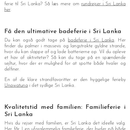
ferie til Sri Lanka? Så læs mere om
rundrejser i Sri Lanka
her
.
Få den ultimative badeferie i Sri Lanka
Du kan også godt tage på
badeferie i Sri Lanka
. Her
finder du palmer i massevis og langstrakte gyldne strande,
hvor du kan slappe af og lade batterierne op. Vil du opleve
et hav af aktiviteter? Så kan du tage på en spændende
sejltur, hvor der er mulighed for at spotte både hvaler og
delfiner.
En af de klare strandfavoritter er den hyggelige ferieby
Unawatuna
i det sydlige Sri Lanka.
Kvalitetstid med familien: Familieferie i
Sri Lanka
Hvis du rejser med familien, er Sri Lanka det ideelle valg.
Her får I en uforglemmelig familieferie, der byder på både