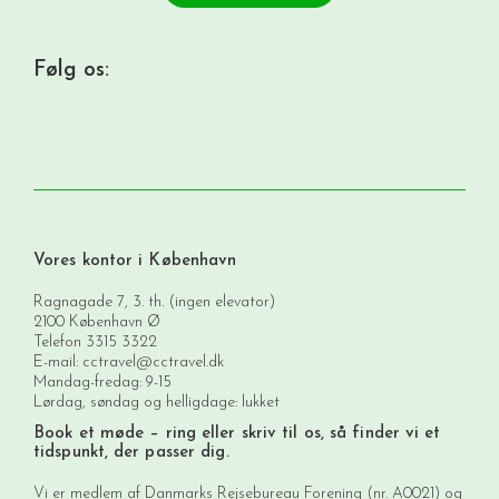
Følg os:
Vores kontor i København
Ragnagade 7, 3. th. (ingen elevator)
2100 København Ø
Telefon
3315 3322
E-mail:
cctravel@cctravel.dk
Mandag-fredag: 9-15
Lørdag, søndag og helligdage: lukket
Book et møde
– ring eller skriv til os, så finder vi et
tidspunkt, der passer dig.
Vi er medlem af Danmarks Rejsebureau Forening (nr. A0021) og