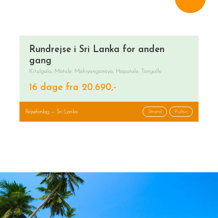
Rundrejse i Sri Lanka for anden
gang
Kitulgala, Matale, Mahiyanganaya, Haputale, Tangalle
16 dage fra 20.690,-
Rejseforslag — Sri Lanka
Strand
Kultur