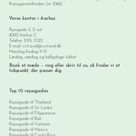
Rejsegarantifonden (nr. 1068).
Vores kontor i Aarhus
Ryesgade 3, 2. sal
8000 Aarhus C
Telefon
3315 3322
E-mail:
cctravel@cctravel.dk
Mandag-fredag: 9-15
Lørdag, søndag og helligdage: lukket
Book et møde
– ring eller skriv til os, så finder vi et
tidspunkt, der passer dig.
Top 10 rejseguides
Rejseguide til Thailand
Rejseguide til Sri Lanka
Rejseguide til Filippinerne
Rejseguide til Bali
Rejseguide til Vietnam
Rejseguide til Mexico
Rejseguide til Costa Rica