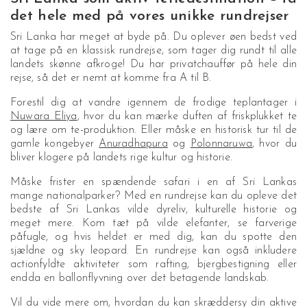
det hele med på vores unikke rundrejser
Sri Lanka har meget at byde på. Du oplever øen bedst ved
at tage på en klassisk rundrejse, som tager dig rundt til alle
landets skønne afkroge! Du har privatchauffør på hele din
rejse, så det er nemt at komme fra A til B.
Forestil dig at vandre igennem de frodige teplantager i
Nuwara Eliya
, hvor du kan mærke duften af friskplukket te
og lære om te-produktion. Eller måske en historisk tur til de
gamle kongebyer
Anuradhapura
og
Polonnaruwa
, hvor du
bliver klogere på landets rige kultur og historie.
Måske frister en spændende safari i en af Sri Lankas
mange nationalparker? Med en rundrejse kan du opleve det
bedste af Sri Lankas vilde dyreliv, kulturelle historie og
meget mere. Kom tæt på vilde elefanter, se farverige
påfugle, og hvis heldet er med dig, kan du spotte den
sjældne og sky leopard. En rundrejse kan også inkludere
actionfyldte aktiviteter som rafting, bjergbestigning eller
endda en ballonflyvning over det betagende landskab.
Vil du vide mere om, hvordan du kan skræddersy din aktive