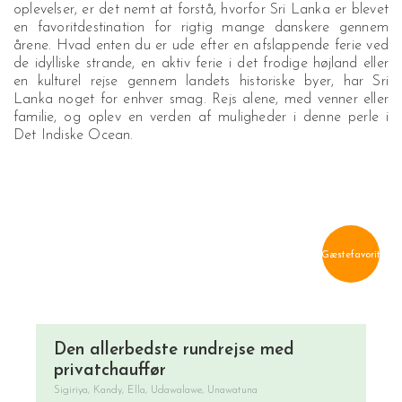
oplevelser, er det nemt at forstå, hvorfor Sri Lanka er blevet
en favoritdestination for rigtig mange danskere gennem
årene. Hvad enten du er ude efter en afslappende ferie ved
de idylliske strande, en aktiv ferie i det frodige højland eller
en kulturel rejse gennem landets historiske byer, har Sri
Lanka noget for enhver smag. Rejs alene, med venner eller
familie, og oplev en verden af muligheder i denne perle i
Det Indiske Ocean.
Gæstefavorit
Den allerbedste rundrejse med
privatchauffør
Sigiriya, Kandy, Ella, Udawalawe, Unawatuna