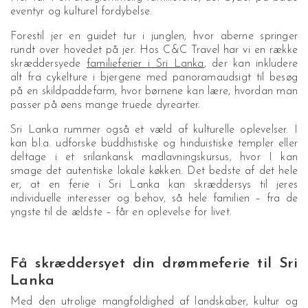
eventyr og kulturel fordybelse.
Forestil jer en guidet tur i junglen, hvor aberne springer
rundt over hovedet på jer. Hos C&C Travel har vi en række
skræddersyede
familieferier i Sri Lanka
, der kan inkludere
alt fra cykelture i bjergene med panoramaudsigt til besøg
på en skildpaddefarm, hvor børnene kan lære, hvordan man
passer på øens mange truede dyrearter.
Sri Lanka rummer også et væld af kulturelle oplevelser. I
kan bl.a. udforske buddhistiske og hinduistiske templer eller
deltage i et srilankansk madlavningskursus, hvor I kan
smage det autentiske lokale køkken. Det bedste af det hele
er, at en ferie i Sri Lanka kan skræddersys til jeres
individuelle interesser og behov, så hele familien – fra de
yngste til de ældste – får en oplevelse for livet.
Få skræddersyet din drømmeferie til Sri
Lanka
Med den utrolige mangfoldighed af landskaber, kultur og