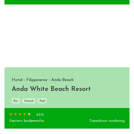
Hotel - Filippinerne - Anda Beach
Anda White Beach Resort
Par
Strand
Pool
4.3
/5
Gæsters bedømmelse
Tripadvisor vurdering