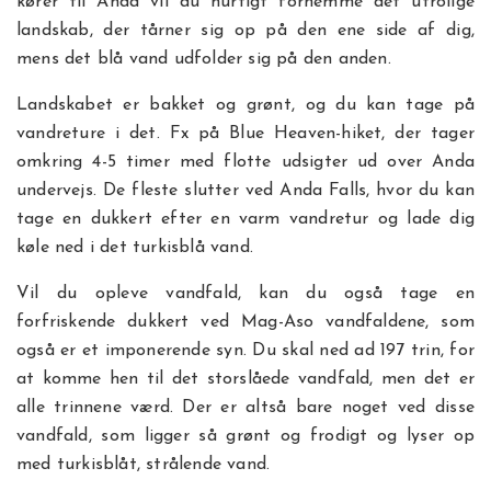
kører til Anda vil du hurtigt fornemme det utrolige
landskab, der tårner sig op på den ene side af dig,
mens det blå vand udfolder sig på den anden.
Landskabet er bakket og grønt, og du kan tage på
vandreture i det. Fx på Blue Heaven-hiket, der tager
omkring 4-5 timer med flotte udsigter ud over Anda
undervejs. De fleste slutter ved Anda Falls, hvor du kan
tage en dukkert efter en varm vandretur og lade dig
køle ned i det turkisblå vand.
Vil du opleve vandfald, kan du også tage en
forfriskende dukkert ved Mag-Aso vandfaldene, som
også er et imponerende syn. Du skal ned ad 197 trin, for
at komme hen til det storslåede vandfald, men det er
alle trinnene værd. Der er altså bare noget ved disse
vandfald, som ligger så grønt og frodigt og lyser op
med turkisblåt, strålende vand.