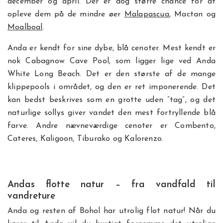
december og april. Der er dog større chance for at
opleve dem på de mindre øer
Malapascua
, Mactan og
Moalboal
.
Anda er kendt for sine dybe, blå cenoter. Mest kendt er
nok Cabagnow Cave Pool, som ligger lige ved Anda
White Long Beach. Det er den største af de mange
klippepools i området, og den er ret imponerende. Det
kan bedst beskrives som en grotte uden ”tag”, og det
naturlige sollys giver vandet den mest fortryllende blå
farve. Andre nævneværdige cenoter er Combento,
Cateres, Kaligoon, Tiburako og Kalorenzo.
Andas flotte natur – fra vandfald til
vandreture
Anda og resten af Bohol har utrolig flot natur! Når du