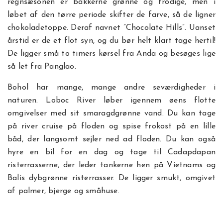
regnsæsonen er bakkerne grønne og frodige, men i
løbet af den tørre periode skifter de farve, så de ligner
chokoladetoppe. Deraf navnet ”Chocolate Hills”. Uanset
årstid er de et flot syn, og du bør helt klart tage hertil!
De ligger små to timers kørsel fra Anda og besøges lige
så let fra Panglao.
Bohol har mange, mange andre seværdigheder i
naturen. Loboc River løber igennem øens flotte
omgivelser med sit smaragdgrønne vand. Du kan tage
på river cruise på floden og spise frokost på en lille
båd, der langsomt sejler ned ad floden. Du kan også
hyre en bil for en dag og tage til Cadapdapan
risterrasserne, der leder tankerne hen på Vietnams og
Balis dybgrønne risterrasser. De ligger smukt, omgivet
af palmer, bjerge og småhuse.