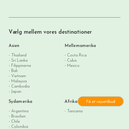
Vælg mellem vores destinationer
Asien
Mellemamerika
Thailand
Costa Rica
Sri Lanka
Cuba
Filippinerne
Mexico
Bali
Vietnam
Malaysia
Cambodia
Japan
Få et rejsetilbud
Sydamerika
Afrika
Argentina
Tanzania
Brasilien
Chile
Colombia