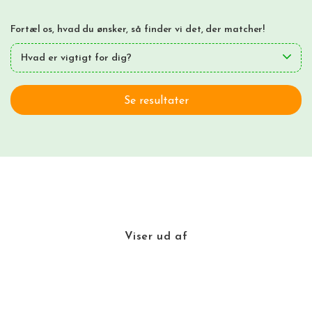
Fortæl os, hvad du ønsker, så finder vi det, der matcher!
Hvad er vigtigt for dig?
Se resultater
Viser
ud af