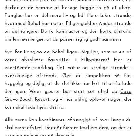
lille naboø
Panglao
. De hænger sammen med en bro, og
derfor er de nemme at besøge begge to på et øhop.
Panglao har en del mere liv og lidt flere lækre strande,
hvorimod Bohol har natur. Til gengæld er Andas strande
en del roligere. De to kontraster og den korte afstand
mellem øerne gør, at de passer rigtig godt sammen.
Syd for Panglao og Bohol ligger
Siquijor
, som er en af
vores absolutte favoritter i Filippinerne! Her er
enestående snorkling, flot natur og utrolige strande i
overskuelige afstande. Øen er simpelthen så fin,
hyggelig og dejlig, at du slet ikke har lyst til at forlade
den igen. Vores gæster bor stort set altid på
Coco
Grove Beach Resort
, og vi har aldrig oplevet nogen, der
kom skuffede hjem derfra.
Alle øerne kan kombineres, afhængigt af hvor længe du
skal være afsted. Der går færger imellem dem, og der er