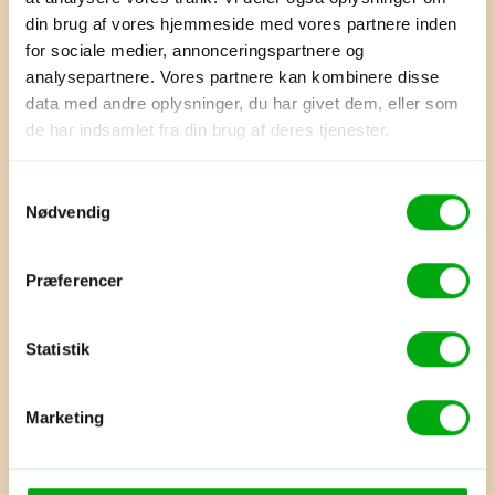
din brug af vores hjemmeside med vores partnere inden
for sociale medier, annonceringspartnere og
analysepartnere. Vores partnere kan kombinere disse
Ansvar
data med andre oplysninger, du har givet dem, eller som
Vi planter 17 mangrover pr. rejse. I
de har indsamlet fra din brug af deres tjenester.
deres levetid absorberer de CO2
svarende til en flyrejse.
Samtykkevalg
Nødvendig
Løbende kontakt
Du kan altid komme i kontakt med
Præferencer
os – både før, under og efter
rejsen
Statistik
Praktisk
Marketing
Vi inkluderer og arrangerer alle fly,
hoteller og transporter