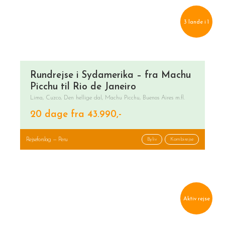
3 lande i 1
Rundrejse i Sydamerika – fra Machu
Picchu til Rio de Janeiro
Lima, Cuzco, Den hellige dal, Machu Picchu, Buenos Aires m.fl.
20 dage fra 43.990,-
Rejseforslag — Peru
Byliv
Kombirejse
Aktiv rejse