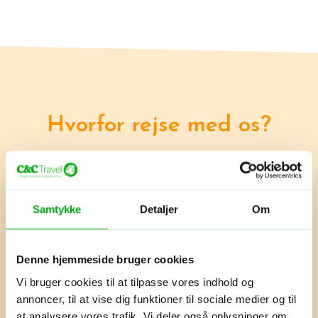
Hvorfor rejse med os?
Erfaring
Vi har over 35 års erfaring, og vi
Samtykke
Detaljer
Om
har rejst i hele verden
Denne hjemmeside bruger cookies
Skræddersyet
Vi bruger cookies til at tilpasse vores indhold og
annoncer, til at vise dig funktioner til sociale medier og til
Vi skræddersyr din rejse præcis
efter dine ønsker
at analysere vores trafik. Vi deler også oplysninger om