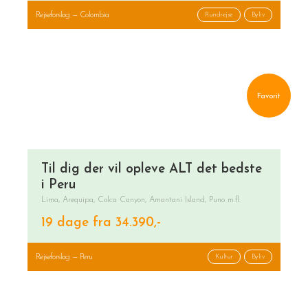
Rejseforslag — Colombia
Rundrejse
Byliv
Favorit
Til dig der vil opleve ALT det bedste
i Peru
Lima, Arequipa, Colca Canyon, Amantani Island, Puno m.fl.
19 dage fra 34.390,-
Rejseforslag — Peru
Kultur
Byliv