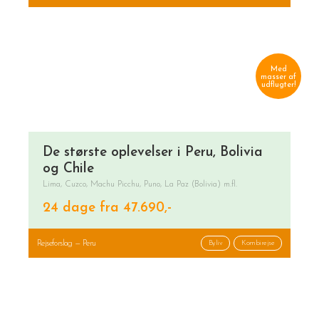
Med
masser af
udflugter!
De største oplevelser i Peru, Bolivia
og Chile
Lima, Cuzco, Machu Picchu, Puno, La Paz (Bolivia) m.fl.
24 dage fra 47.690,-
Rejseforslag — Peru
Byliv
Kombirejse