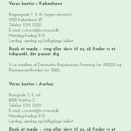
Vores kontor i København
Ragnagade 7, 3. th. (ingen elevator)
2100 København Ø
Telefon
3315 3322
E-mail:
cctravel@cctravel.dk
Mandag-fredag: 9-15
Lørdag, søndag og helligdage: lukket
Book et møde
– ring eller skriv til os, så finder vi et
tidspunkt, der passer dig.
Vi er medlem af Danmarks Rejsebureau Forening (nr. A0021) og
Rejsegarantifonden (nr. 1068).
Vores kontor i Aarhus
Ryesgade 3, 2. sal
8000 Aarhus C
Telefon
3315 3322
E-mail:
cctravel@cctravel.dk
Mandag-fredag: 9-15
Lørdag, søndag og helligdage: lukket
Book et møde
– ring eller skriv til os, så finder vi et