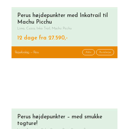
Perus højdepunkter med Inkatrail til
Machu Picchu
Lima, Cuzco, Inka Trail, Machu Picchu
12 dage fra 27.590,-
Rejseforslag — Peru
Aktiv
Rundrejse
Perus højdepunkter – med smukke
togture!