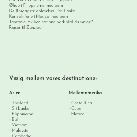
Hvad koster det at tage til Japan?
Øhop i Filippinerne med børn
De 11 vigtigste oplevelser i Sri Lanka
Kør selv-ferie i Mexico med børn
Tanzania: Hvilken nationalpark skal du vælge?
Rejser til Zanzibar
Vælg mellem vores destinationer
Asien
Mellemamerika
Thailand
Costa Rica
Sri Lanka
Cuba
Filippinerne
Mexico
Bali
Vietnam
Malaysia
Cambodia