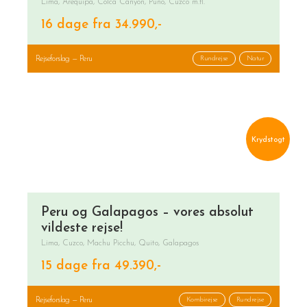
Lima, Arequipa, Colca Canyon, Puno, Cuzco m.fl.
16 dage fra 34.990,-
Rejseforslag — Peru
Rundrejse
Natur
Krydstogt
Peru og Galapagos – vores absolut
vildeste rejse!
Lima, Cuzco, Machu Picchu, Quito, Galapagos
15 dage fra 49.390,-
Rejseforslag — Peru
Kombirejse
Rundrejse