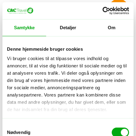
Den vilde
rejse!
Samtykke
Detaljer
Om
Den vildeste rundrejse i Peru og
Colombia
Denne hjemmeside bruger cookies
Lima, Arequipa, Colca Canyon, Puno, Cuzco m.fl.
Vi bruger cookies til at tilpasse vores indhold og
23 dage - Spørg for pris
annoncer, til at vise dig funktioner til sociale medier og til
at analysere vores trafik. Vi deler også oplysninger om
din brug af vores hjemmeside med vores partnere inden
Rejseforslag — Colombia
Rundrejse
Byliv
for sociale medier, annonceringspartnere og
analysepartnere. Vores partnere kan kombinere disse
data med andre oplysninger, du har givet dem, eller som
de har indsamlet fra din brug af deres tjenester.
Samtykkevalg
Nødvendig