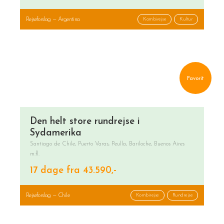
Rejseforslag — Argentina
Kombirejse
Kultur
Favorit
Den helt store rundrejse i
Sydamerika
Santiago de Chile, Puerto Varas, Peulla, Bariloche, Buenos Aires
m.fl.
17 dage fra 43.590,-
Rejseforslag — Chile
Kombirejse
Rundrejse