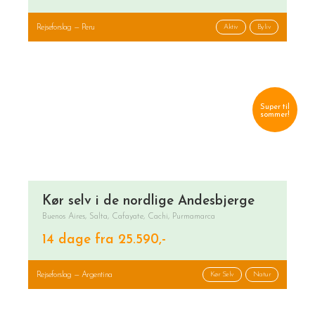
Rejseforslag — Peru
Aktiv
Byliv
Super til
sommer!
Kør selv i de nordlige Andesbjerge
Buenos Aires, Salta, Cafayate, Cachi, Purmamarca
14 dage fra 25.590,-
Rejseforslag — Argentina
Kør Selv
Natur