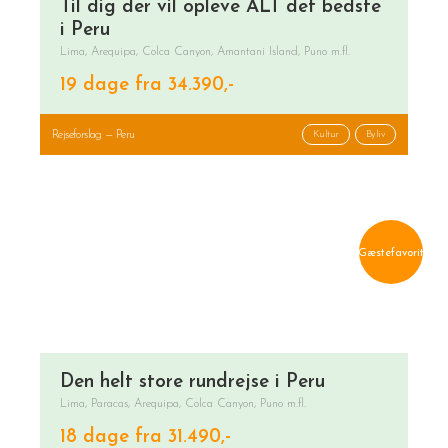
Til dig der vil opleve ALT det bedste
i Peru
Lima, Arequipa, Colca Canyon, Amantani Island, Puno m.fl.
19 dage fra 34.390,-
Rejseforslag — Peru
Kultur
Byliv
Gæstefavorit
Den helt store rundrejse i Peru
Lima, Paracas, Arequipa, Colca Canyon, Puno m.fl.
18 dage fra 31.490,-