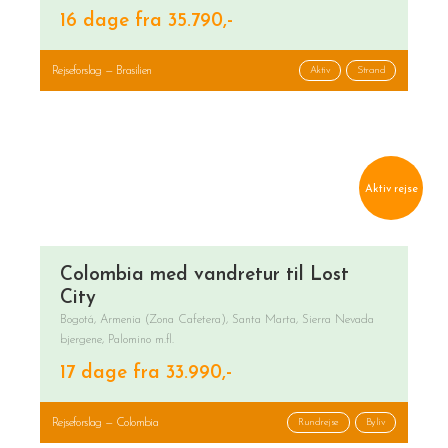
16 dage fra 35.790,-
Rejseforslag — Brasilien
Aktiv
Strand
Aktiv rejse
Colombia med vandretur til Lost
City
Bogotá, Armenia (Zona Cafetera), Santa Marta, Sierra Nevada
bjergene, Palomino m.fl.
17 dage fra 33.990,-
Rejseforslag — Colombia
Rundrejse
Byliv