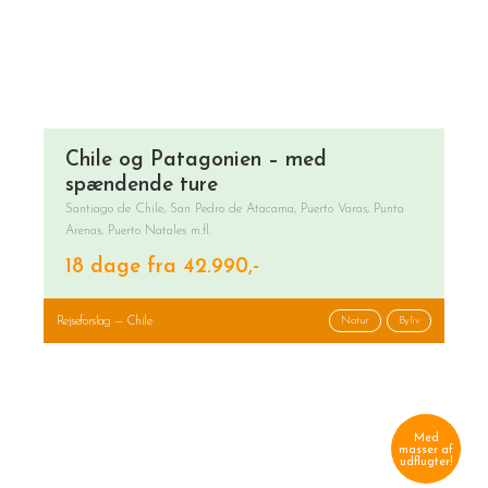
Chile og Patagonien – med
spændende ture
Santiago de Chile, San Pedro de Atacama, Puerto Varas, Punta
Arenas, Puerto Natales m.fl.
18 dage fra 42.990,-
Rejseforslag — Chile
Natur
Byliv
Med
masser af
udflugter!