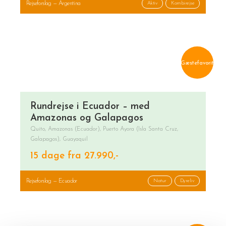
Rejseforslag — Argentina
Aktiv
Kombirejse
Gæstefavorit
Rundrejse i Ecuador – med
Amazonas og Galapagos
Quito, Amazonas (Ecuador), Puerto Ayora (Isla Santa Cruz,
Galapagos), Guayaquil
15 dage fra 27.990,-
Rejseforslag — Ecuador
Natur
Dyreliv