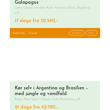
Galapagos
Quito, Cotopaxi-området, Baños, Amazonas (Tena), Papallacta
m.fl.
17 dage fra 30.590,-
Rejseforslag — Ecuador
Rundrejse
Natur
Kør selv i Argentina og Brasilien –
med jungle og vandfald
Buenos Aires, Salta, Cafayate, Cachi, Purmamarca m.fl.
21 dage fra 42.790,-