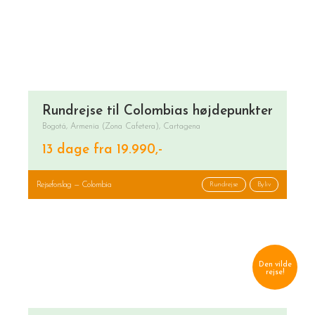
Rundrejse til Colombias højdepunkter
Bogotá, Armenia (Zona Cafetera), Cartagena
13 dage fra 19.990,-
Rejseforslag — Colombia
Rundrejse
Byliv
Den vilde
rejse!