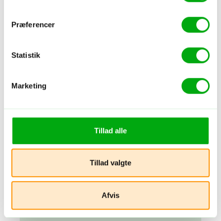
Perus højdepunkter – med smukke
Præferencer
togture!
Lima, Arequipa, Colca Canyon, Puno, Cuzco m.fl.
Statistik
16 dage fra 34.990,-
Rejseforslag — Peru
Rundrejse
Natur
Marketing
Tillad alle
Uturistet
Tillad valgte
Rundrejse i det vilde Brasilien
Afvis
Rio de Janeiro, Manaus, Amazonas (Brasilien), Salvador, Morro de
Sao Paulo