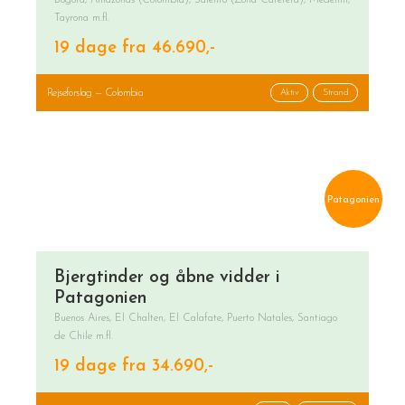
Bogotá, Amazonas (Colombia), Salento (Zona Cafetera), Medellín,
Tayrona m.fl.
19 dage fra 46.690,-
Rejseforslag — Colombia
Aktiv
Strand
Patagonien
Bjergtinder og åbne vidder i
Patagonien
Buenos Aires, El Chalten, El Calafate, Puerto Natales, Santiago
de Chile m.fl.
19 dage fra 34.690,-