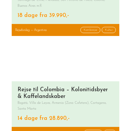
Santiago de Chile, Mendoza, San Antonio de Areco, Colonia,
Buenos Aires m.fl.
18 dage fra 39.990,-
Rejseforslag — Argentina
Kombirejse
Kultur
Rejse til Colombia – Kolonitidsbyer
& Kaffelandskaber
Bogotá, Villa de Leyva, Armenia (Zona Cafetera), Cartagena,
Santa Marta
14 dage fra 28.890,-