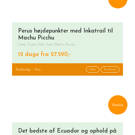
Perus højdepunkter med Inkatrail til
Machu Picchu
Lima, Cuzco, Inka Trail, Machu Picchu
12 dage fra 27.590,-
Rejseforslag — Peru
Aktiv
Rundrejse
Familie
Det bedste af Ecuador og ophold på