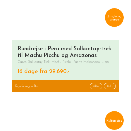
Jungle og
bjerge
Rundrejse i Peru med Salkantay-trek
til Machu Picchu og Amazonas
Cuzco, Salkantay Trek, Machu Picchu, Puerto Maldonado, Lima
16 dage fra 29.690,-
Rejseforslag — Peru
Aktiv
Byliv
Kulturrejse