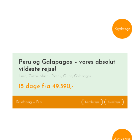
Krydstogt
Peru og Galapagos – vores absolut
vildeste rejse!
Lima, Cuzco, Machu Picchu, Quito, Galapagos
15 dage fra 49.390,-
Rejseforslag — Peru
Kombirejse
Rundrejse
Aktiv rejse